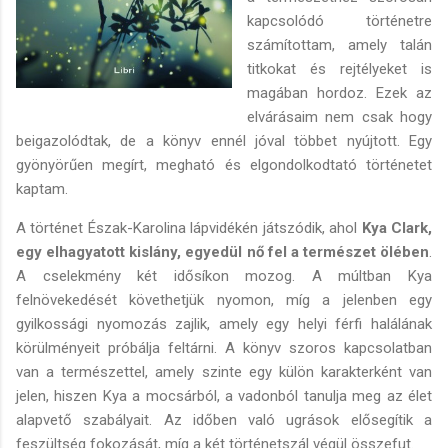
kapcsolódó történetre
számítottam, amely talán
titkokat és rejtélyeket is
magában hordoz. Ezek az
elvárásaim nem csak hogy
beigazolódtak, de a könyv ennél jóval többet nyújtott. Egy
gyönyörűen megírt, megható és elgondolkodtató történetet
kaptam.
A történet Észak-Karolina lápvidékén játszódik, ahol
Kya Clark,
egy elhagyatott kislány, egyedül nő fel a természet ölében
.
A cselekmény két idősíkon mozog. A múltban Kya
felnövekedését követhetjük nyomon, míg a jelenben egy
gyilkossági nyomozás zajlik, amely egy helyi férfi halálának
körülményeit próbálja feltárni. A könyv szoros kapcsolatban
van a természettel, amely szinte egy külön karakterként van
jelen, hiszen Kya a mocsárból, a vadonból tanulja meg az élet
alapvető szabályait. Az időben való ugrások elősegítik a
feszültség fokozását, míg a két történetszál végül összefut.