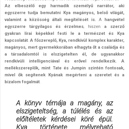
Az elbeszélő egy harmadik személyű narrátor, aki
egyszerre tudja bemutatni Kya magányos, belső világát,
valamint a közösség általi megítélését is.
A
hangvétel
egyszerre tárgyilagos és érzelmes
, hiszen
a szerző
gyakran lírai képekkel festi le a természet és Kya
kapcsolatát
.
A főszereplő, Kya, rendkívül komplex karakter,
magányos, mert gyermekkorában elhagyta őt a családja és
a társadalomtól is elszigetelten él, de ugyanakkor
rendkívüli intelligenciával és erővel rendelkezik. A
mellékszereplők, mint Tate és Jumpin szintén fontosak,
mivel ők segítenek Kyának megérteni a szeretet és a
bizalom fogalmát
.
A könyv témája a magány, az
elszigeteltség, a túlélés és az
előítéletek kérdései köré épül.
Kya története mélyreható