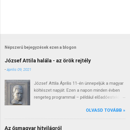
Népszerű bejegyzések ezen a blogon
József Attila halála - az örök rejtély
-
április 09, 2021
József Attila Április 11-én ünnepeljük a magyar
költészet napját. Ezen a napon minden évben
rengeteg programmal – például előadóestekkel,
könyvbemutatókkal, versmaratonnal, irodalmi
OLVASD TOVÁBB »
versenyekkel, koncertekkel – tisztelegnek a
költészet előtt, bár természetesen idén ezek a
programok az online térbe helyeződnek. A
Az ősmagyar hitvilágról