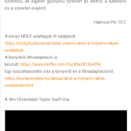
szomorú, de egyben gyönyörű történet az életről, a túlélésről
és a szeretet erejéről.
Halmosi Piri 10.C
A könyv MOLY adatlapját itt találjátok:
https://moly.hu/konyvek/delia-owens-ahol-a-folyami-rakok-
enekelnek
A könyvből filmadaptáció is
készült:
https://www.netflix.com/hu/title/81564396
Egy összehasonlító írás a könyvről és a filmadaptációról:
https://kortarsonline.hu/aktual/ahol-a-folyami-rakok-
enekelnek.html
A film főcímdalát Taylor Swift írta: