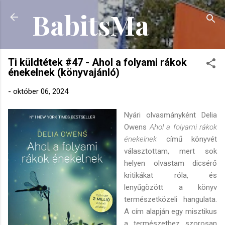
BabitsMa
Ugrás a fő tartalomra
Ti küldtétek #47 - Ahol a folyami rákok
énekelnek (könyvajánló)
-
október 06, 2024
Nyári olvasmányként Delia
Owens
Ahol a folyami rákok
énekelnek
című könyvét
választottam, mert sok
helyen olvastam dicsérő
kritikákat róla, és
lenyűgözött a könyv
természetközeli hangulata.
A cím alapján egy misztikus
a természethez szorosan