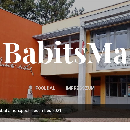
Ugrás a fő tartalomra
BabitsMa
FŐOLDAL
IMPRESSZUM
bből a hónapból: december, 2021