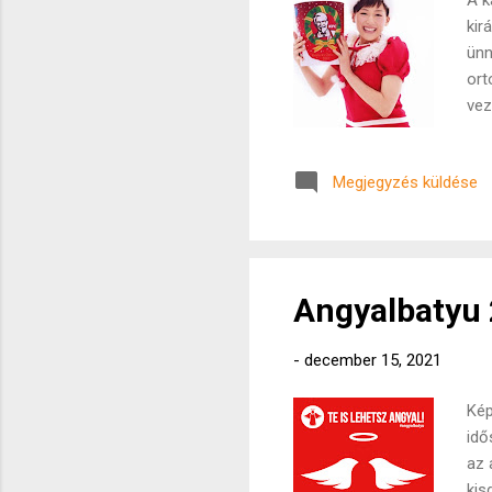
A k
kir
ünn
ort
vez
dec
vol
Megjegyzés küldése
A Y
szo
nap
meg
Angyalbatyu
-
december 15, 2021
Kép
idő
az 
kis