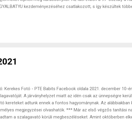
YALBATYU kezdeményezéséhez csatlakozott, s így készültek többe
t ahogy Márai Sándor is írja, a legközönségesebb, legsivárabb napo
emthetünk. Márai Sándor: A hétköznapról és az ünnepről Nézz utána
közönségesebb, sivár hétköznapból is ünnepet csinálj, ha pillanatokra 
tányos cselekedettel. Udvarias mozdulattal. Nem kell sok az ember
ecsempészhetsz valamilyen varázsos elemet, megajándékozhatod 
zságának negyedórás élményével, valamilyen homályos fogalom m
légülésével, kö...
2021
ó: Kerekes Fotó - PTE Babits Facebook oldala 2021. december 10-én
lagavatóját. A járványhelyzet miatt az idén csak az ünnepségre került
tó kereteket adtunk ennek a fontos hagyománynak. Az alábbiakban 
mélyes megjegyzései olvashatók. *** Már az első végzős tanítási 
adtam a szalagavató körüli megbeszéléseket. Amint októberben elk
etve a keringőt próbálni, folyamatos vágyakozással indultam neki a h
tállyal nagyon jó hangulatban teltek, ezek az órák színesítették a s