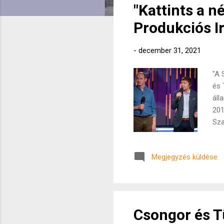
"Kattints a n
e
g
Produkciós Ir
y
z
-
december 31, 2021
é
s
"A 
e
és 
áll
k
201
Sza
műf
(va
Megjegyzés küldése
vol
hog
öss
Kol
Csongor és T