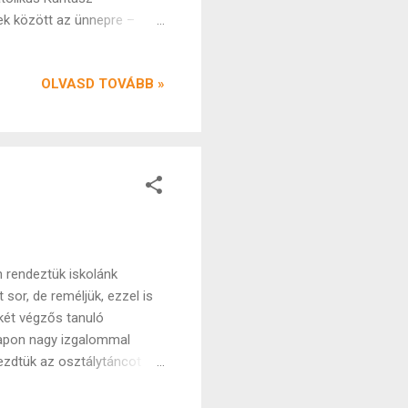
k között az ünnepre –
kon is ünnepet
, hogy minden napból, a
OLVASD TOVÁBB »
is! Egy jóindulatú szóval.
i ünnephez. Minden napba
magad egy könyv
egismerésének
 rendeztük iskolánk
 sor, de reméljük, ezzel is
két végzős tanuló
napon nagy izgalommal
ezdtük az osztálytáncot
eteknek. A táncpróbák az
zürke hétköznapokat. A