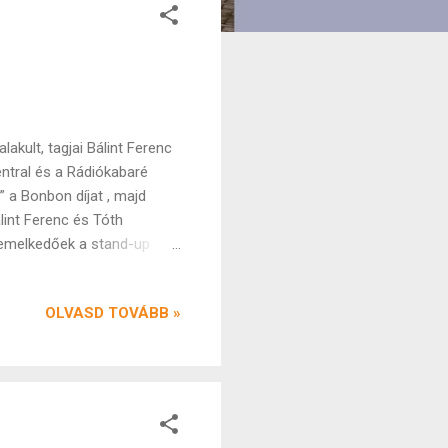
kult, tagjai Bálint Ferenc
ntral és a Rádiókabaré
 a Bonbon díjat , majd
lint Ferenc és Tóth
iemelkedőek a stand-up
, hanem rövid, hétköznapi
at. Abban a szerencsében
OLVASD TOVÁBB »
zaikból azonnal kitűnik,
gített, hogy ennyire
en találkoztunk