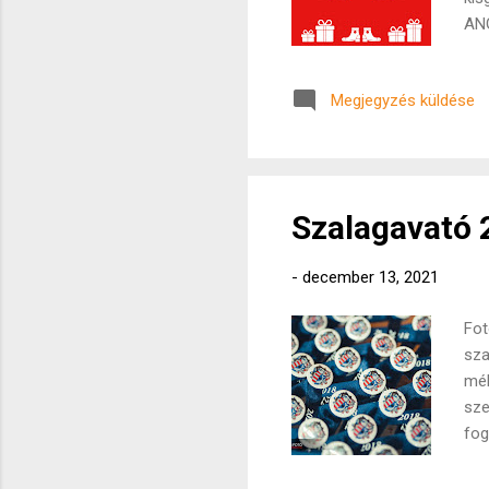
ANG
mer
ter
Megjegyzés küldése
leg
Mél
bel
iga
kie
Szalagavató 
-
december 13, 2021
Fot
sza
mél
sze
fog
ill
osz