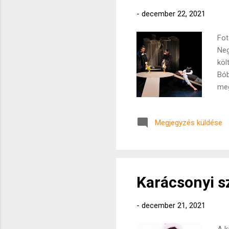
-
december 22, 2021
Fot
Neg
köl
Bób
meg
csa
sze
Megjegyzés küldése
köz
Fot
báb
mel
Karácsonyi sz
-
december 21, 2021