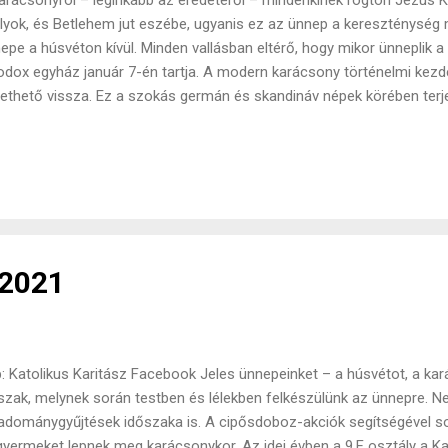
arácsonyról – leginkább az eredetéről – mindenkinek rögtön Jézus K
ályok, és Betlehem jut eszébe, ugyanis ez az ünnep a kereszténysé
epe a húsvéton kívül. Minden vallásban eltérő, hogy mikor ünneplik a
odox egyház január 7-én tartja. A modern karácsony történelmi kezd
ethető vissza. Ez a szokás germán és skandináv népek körében terjedt
ember 21.) környékére tették, mivel innentől hosszabb nappalokra sz
t ebben az időszakban levágni a marhákat, amiket a szűkös télben így
ule 12 napig is eltarthatott. A skandináv országokban mai napig fe
kások, például farönköket égetni máglyán karácsony idején. A Római
forduló a Saturnalia ünnepével esett egybe. Ez eredetileg az őszi ve
újulását jelentette, december elején ünnepelték. Később ...
 2021
: Katolikus Karitász Facebook Jeles ünnepeinket – a húsvétot, a ka
szak, melynek során testben és lélekben felkészülünk az ünnepre. N
adománygyűjtések időszaka is. A cipősdoboz-akciók segítségével 
gyermeket lepnek meg karácsonykor. Az idei évben a 9.F osztály a Ka