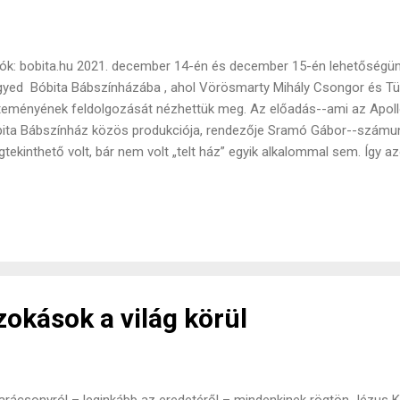
ók: bobita.hu 2021. december 14-én és december 15-én lehetőségünk 
yed Bóbita Bábszínházába , ahol Vörösmarty Mihály Csongor és T
teményének feldolgozását nézhettük meg. Az előadás--ami az Apolló
ita Bábszínház közös produkciója, rendezője Sramó Gábor--számun
tekinthető volt, bár nem volt „telt ház” egyik alkalommal sem. Így
ládiasabb környezetben ülhettünk a nézőtéren, amit csak felerősítet
rint életre keltek: a színészek (Várnagy Kinga, Papp Melinda, Szabó
el jöttek, az első sorban ülő nézők közül néhányat még be is vonták 
ók: bobita.hu Bár az esemény hallatán sokan előítéletesek lehetnek, 
előadást, a bemutató jól elfojtja ezeket a kételyeket. Az egyedi stíl
lett tényleges színészek játszottak, mindezt folyam...
okások a világ körül