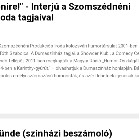
énire!" - Interjú a Szomszédnéni
oda tagjaival
Szomszédnéni Produkciós Iroda kolozsvári humortársulat 2001-ben ala
Tóth Szabolcs. A Dumaszínház tagjai, a Showder Klub , a Comedy Ce
andó fellépői, 2011-ben megkapták a Magyar Rádió „Humor-Oszkárját”
4-ben a Karinthy-gyűrűt." – olvashatjuk a Dumaszínház honlapján. Bá
bolcs erdélyi származású humoristák, és azért lehetnek igencsak k
ajában, mert előadásaik nem csak szórakoztató anekdotákból állnak
gy éppen szokatlan) szituációk bemutatásával színesítik műsoraik
t részem, hogy rövid írásos interjút készíthettem a fiúkkal, ahol válas
y vérbeli humoristákról van szó. KV : Mióta ismeritek egymást? Mi se
zhangban tudjatok lenni a színpadon? TSz (Tóth Szabolcs) : 2000-b
ozsváron a Kolozsvári Magyar Diákszövetség irodájában. Én...
ünde (színházi beszámoló)