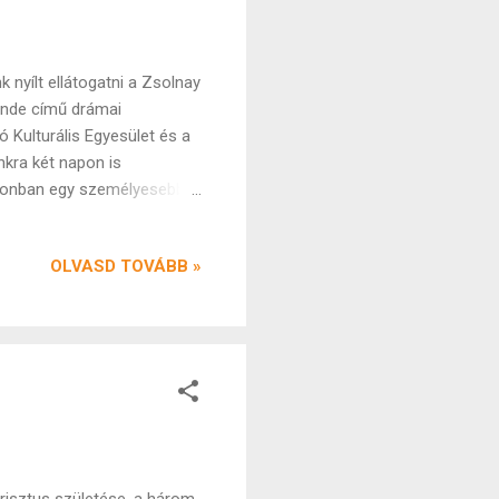
nyílt ellátogatni a Zsolnay
ünde című drámai
 Kulturális Egyesület és a
kra két napon is
 azonban egy személyesebb,
t a tény, hogy a bábok szó
 Zsolt, Mag Eszter) egészen
OLVASD TOVÁBB »
rövid ideig a darabba.
és gyerekesnek találhatják a
ussal kidolgozott bábok