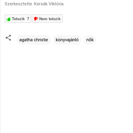
Szerkesztette: Kersák Viktória
Tetszik
7
Nem tetszik
agatha christie
könyvajánló
nők
M
e
g
j
e
g
y
z
é
s