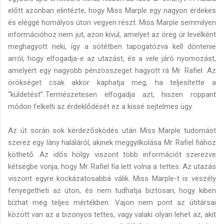
előtt azonban elintézte, hogy Miss Marple egy nagyon érdekes
és eléggé homályos úton vegyen részt. Miss Marple semmilyen
információhoz nem jut, azon kívül, amelyet az öreg úr levélként
meghagyott neki, így a sötétben tapogatózva kell döntenie
arról, hogy elfogadja-e az utazást, és a vele járó nyomozást,
amelyért egy nagyobb pénzösszeget hagyott rá Mr. Rafiel. Az
örökséget csak akkor kaphatja meg, ha teljesítette a
“küldetést”. Természetesen elfogadja azt, hiszen roppant
módon felkelti az érdeklődését ez a kissé sejtelmes ügy.
Az út során sok kérdezősködés után Miss Marple tudomást
szerez egy lány haláláról, akinek meggyilkolása Mr. Rafiel fiához
köthető. Az idős hölgy viszont több információt szerezve
kétségbe vonja, hogy Mr. Rafiel fia lett volna a tettes. Az utazás
viszont egyre kockázatosabbá válik. Miss Marple-t is veszély
fenyegetheti az úton, és nem tudhatja biztosan, hogy kiben
bízhat meg teljes mértékben. Vajon nem pont az útitársai
között van az a bizonyos tettes, vagy valaki olyan lehet az, akit