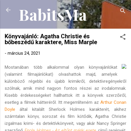
BabitsMa
Ugrás a fő tartalomra
Könyvajánló: Agatha Christie és
bőbeszédű karaktere, Miss Marple
-
március 24, 2021
Mostanában több alkalommal olyan könyvajánlókat
(valamint filmajánlókat) olvashattok majd, amelyek
különböző régebbi és újabb krimikről, detektívregényekről
szólnak, amik mind nagyon fontos részei az irodalomnak.
Kisebb érdekességeket hallhattok itt a könyvek szerzőiről,
esetleg a filmek hátteréről. Itt megemlíteném az
Arthur Conan
Doyle
által kitalált Sherlock Holmes karakterét, akihez
számtalan könyv, sorozat és film kötődik, Agatha Christie
izgalmas krimi- és detektívkönyveit, vagy akár Nancy Springer
szerzőnő
Enola Holmes - Az eltűnt márki esete
című regényét,