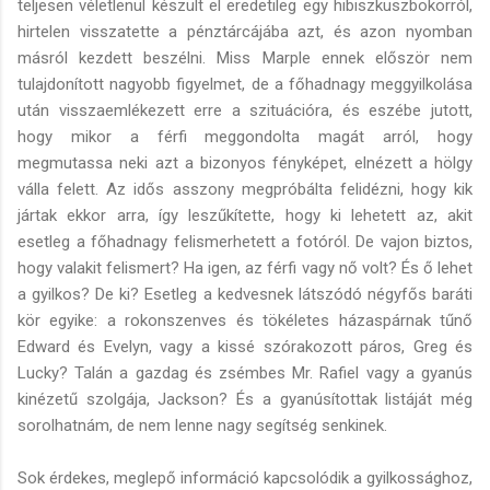
teljesen véletlenül készült el eredetileg egy hibiszkuszbokorról,
hirtelen visszatette a pénztárcájába azt, és azon nyomban
másról kezdett beszélni. Miss Marple ennek először nem
tulajdonított nagyobb figyelmet, de a főhadnagy meggyilkolása
után visszaemlékezett erre a szituációra, és eszébe jutott,
hogy mikor a férfi meggondolta magát arról, hogy
megmutassa neki azt a bizonyos fényképet, elnézett a hölgy
válla felett. Az idős asszony megpróbálta felidézni, hogy kik
jártak ekkor arra, így leszűkítette, hogy ki lehetett az, akit
esetleg a főhadnagy felismerhetett a fotóról. De vajon biztos,
hogy valakit felismert? Ha igen, az férfi vagy nő volt? És ő lehet
a gyilkos? De ki? Esetleg a kedvesnek látszódó négyfős baráti
kör egyike: a rokonszenves és tökéletes házaspárnak tűnő
Edward és Evelyn, vagy a kissé szórakozott páros, Greg és
Lucky? Talán a gazdag és zsémbes Mr. Rafiel vagy a gyanús
kinézetű szolgája, Jackson? És a gyanúsítottak listáját még
sorolhatnám, de nem lenne nagy segítség senkinek.
Sok érdekes, meglepő információ kapcsolódik a gyilkossághoz,