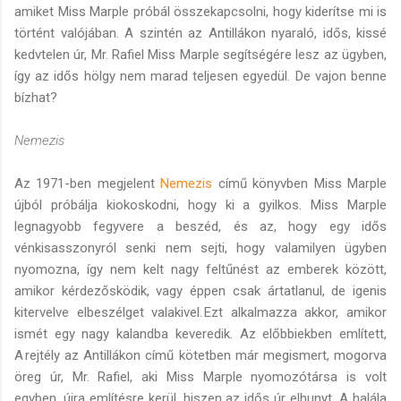
amiket Miss Marple próbál összekapcsolni, hogy kiderítse mi is
történt valójában. A szintén az Antillákon nyaraló, idős, kissé
kedvtelen úr, Mr. Rafiel Miss Marple segítségére lesz az ügyben,
így az idős hölgy nem marad teljesen egyedül. De vajon benne
bízhat?
Nemezis
Az 1971-ben megjelent
Nemezis
című könyvben Miss Marple
újból próbálja kiokoskodni, hogy ki a gyilkos. Miss Marple
legnagyobb fegyvere a beszéd, és az, hogy egy idős
vénkisasszonyról senki nem sejti, hogy valamilyen ügyben
nyomozna, így nem kelt nagy feltűnést az emberek között,
amikor kérdezősködik, vagy éppen csak ártatlanul, de igenis
kitervelve elbeszélget valakivel. Ezt alkalmazza akkor, amikor
ismét egy nagy kalandba keveredik. Az előbbiekben említett,
A rejtély az Antillákon című kötetben már megismert, mogorva
öreg úr, Mr. Rafiel, aki Miss Marple nyomozótársa is volt
egyben, újra említésre kerül, hiszen az idős úr elhunyt. A halála