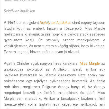
Rejtély az Antillákon
A 1964-ben megjelent
Rejtély az Antillák
on
című regény teljesen
letudja kötni az embert, hiszen a főszereplő, Miss Marple
mellett mi is ki akarjuk találni, hogy ki a gyilkos a sok esetleges
gyanúsított közül. Én személy szerint meglepődtem a
végkifejleteken, és nem tudtam a végéig rájönni, hogy ki volt az.
Ez nem is gond, hiszen ezért is olyan jó olvasni.
Agatha Christie egyik nagyon híres karaktere,
Miss Marple
az
unokaöccse jóvoltából az Antillákon nyaral, amikor egy
haláleset következik be. Marple kisasszony élete során már
sokadszorra egy rejtélyes gyilkosságba keveredik. Az általa
már kicsit megismert Palgrave őrnagy hunyt el. Az őrnagy
rengeteget beszélt az életéről mindenkinek, és ebből Miss
Marple sem maradt ki. Amikor a társalgásuk közben a férfi
megszeretett volna mutatni egy képet egy gyilkosról, ami