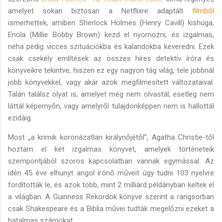
amelyet sokan biztosan a Netflixre adaptált
filmből
ismerhettek, amiben Sherlock Holmes (Henry Cavill) kishúga,
Enola (Millie Bobby Brown) kezd el nyomozni, és izgalmas,
néha pedig vicces szituációkba és kalandokba keveredni. Ezek
csak csekély említések az összes híres detektív íróra és
könyveikre tekintve, hiszen ez egy nagyon tág világ, tele jobbnál
jobb könyvekkel, vagy akár azok megfilmesített változataival.
Talán találsz olyat is, amelyet még nem olvastál, esetleg nem
láttál képernyőn, vagy amelyről tulajdonképpen nem is hallottál
ezidáig.
Most „a krimik koronázatlan királynőjétől”, Agatha Christie-től
hoztam el két izgalmas könyvet, amelyek történeteik
szempontjából szoros kapcsolatban vannak egymással. Az
idén 45 éve elhunyt angol írónő műveit úgy tudni 103 nyelvre
fordították le, és azok több, mint 2 milliárd példányban keltek el
a világban. A Guinness Rekordok könyve szerint a rangsorban
csak Shakespeare és a Biblia művei tudták megelőzni ezeket a
hatalmas számokat.