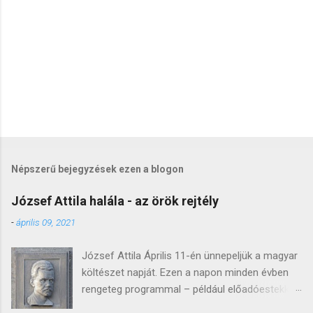
e
k
Népszerű bejegyzések ezen a blogon
József Attila halála - az örök rejtély
-
április 09, 2021
József Attila Április 11-én ünnepeljük a magyar
költészet napját. Ezen a napon minden évben
rengeteg programmal – például előadóestekkel,
könyvbemutatókkal, versmaratonnal, irodalmi