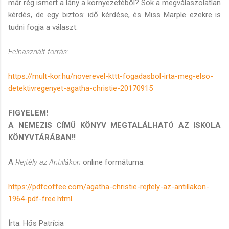
már rég ismert a lány a környezetéből? Sok a megválaszolatlan
kérdés, de egy biztos: idő kérdése, és Miss Marple ezekre is
tudni fogja a választ.
Felhasznált forrás:
https://mult-kor.hu/noverevel-kttt-fogadasbol-irta-meg-elso-
detektivregenyet-agatha-christie-20170915
FIGYELEM!
A NEMEZIS CÍMŰ KÖNYV MEGTALÁLHATÓ AZ ISKOLA
KÖNYVTÁRÁBAN!!
A
Rejtély az Antillákon
online formátuma:
https://pdfcoffee.com/agatha-christie-rejtely-az-antillakon-
1964-pdf-free.html
Írta: Hős Patrícia