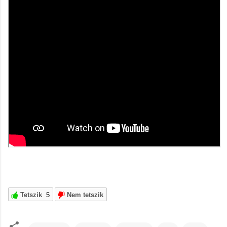
Tetszik
5
Nem tetszik