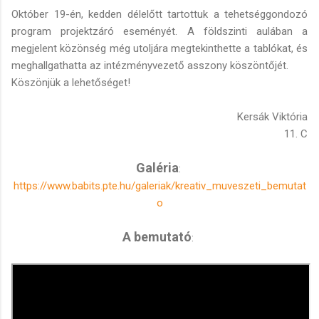
Október 19-én, kedden délelőtt tartottuk a tehetséggondozó
program projektzáró eseményét. A földszinti aulában a
megjelent közönség még utoljára megtekinthette a tablókat, és
meghallgathatta az intézményvezető asszony köszöntőjét.
Köszönjük a lehetőséget!
Kersák Viktória
11. C
Galéria
:
https://www.babits.pte.hu/galeriak/kreativ_muveszeti_bemutat
o
A bemutató
: