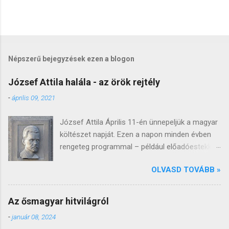
Népszerű bejegyzések ezen a blogon
József Attila halála - az örök rejtély
-
április 09, 2021
József Attila Április 11-én ünnepeljük a magyar
költészet napját. Ezen a napon minden évben
rengeteg programmal – például előadóestekkel,
könyvbemutatókkal, versmaratonnal, irodalmi
OLVASD TOVÁBB »
versenyekkel, koncertekkel – tisztelegnek a
költészet előtt, bár természetesen idén ezek a
programok az online térbe helyeződnek. A
Az ősmagyar hitvilágról
költészet napja 1965-től esik erre a napra,
-
január 08, 2024
József Attila születésnapjára. József Attila a