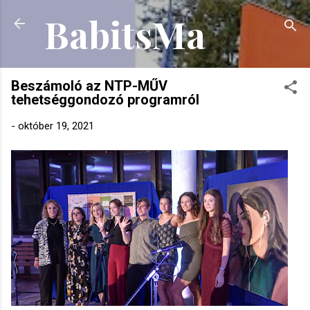
BabitsMa
Ugrás a fő tartalomra
Beszámoló az NTP-MŰV
tehetséggondozó programról
-
október 19, 2021