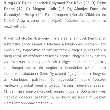
Virág (10. D)
, és énekeltek
Solymosi Zoé Réka (12. B)
,
Beke
Panna (12. C)
,
Magyar Judit (12. D), Almájer Fanni
, és
Sebestyén Virág (11. F)
. Jómagam (
Kersák Viktória
) és
Gazsó Virág a zenei és a képzőművészeti feladatokban is
részt vettünk.
A kiállított alkotások jeligéje, ihlete a zene; a művek bemutatják
a muzsika fontosságát a táncban, a mindennapi életben, vagy
éppen egy improvizációt szemléltetnek, vagyis a készítőik a
hangulatot, az érzéseket vetették papírra. Nagyon nagy élmény
volt számunkra, hogy tanáraink felfigyeltek a tehetségünkre,
lehetőséget adtak, és segítettek bennünket az ötleteink
kibontakoztatásában. Személy szerint úgy gondolom, hogy ez
a különleges pályázat és egyedülálló összművészeti
rendezvény sokat segít a további terveim megvalósításában.
Mindannyian nagyon örülünk annak, hogy a Babitsban ilyen
inspiráló közegre találhattunk, és hogy az iskola művészeti
életét otthonosnak érezhetjük.