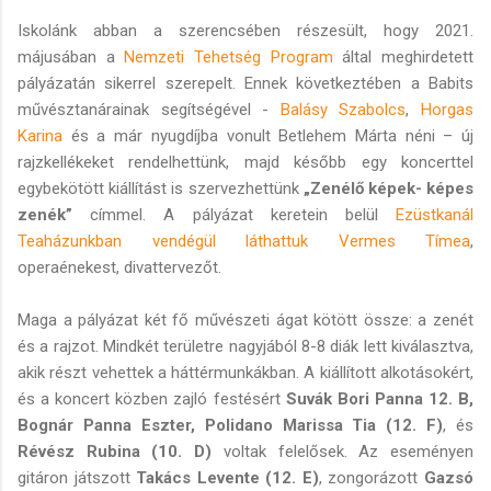
Iskolánk abban a szerencsében részesült, hogy 2021.
májusában a
Nemzeti Tehetség Program
által meghirdetett
pályázatán sikerrel szerepelt. Ennek következtében a Babits
művésztanárainak segítségével -
Balásy Szabolcs
,
Horgas
Karina
és a már nyugdíjba vonult Betlehem Márta néni – új
rajzkellékeket rendelhettünk, majd később egy koncerttel
egybekötött kiállítást is szervezhettünk
„Zenélő képek- képes
zenék”
címmel. A pályázat keretein belül
Ezüstkanál
Teaházunkban vendégül láthattuk Vermes Tímea
,
operaénekest, divattervezőt.
Maga a pályázat két fő művészeti ágat kötött össze: a zenét
és a rajzot. Mindkét területre nagyjából 8-8 diák lett kiválasztva,
akik részt vehettek a háttérmunkákban. A kiállított alkotásokért,
és a koncert közben zajló festésért
Suvák Bori Panna 12. B,
Bognár Panna Eszter, Polidano Marissa Tia (12. F)
, és
Révész Rubina (10. D)
voltak felelősek. Az eseményen
gitáron játszott
Takács Levente (12. E)
, zongorázott
Gazsó