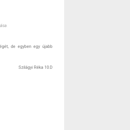
ása.
végét, de egyben egy újabb
Szilágyi Réka 10.D