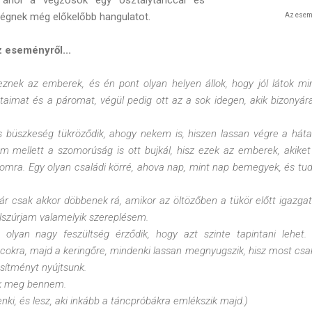
ségnek még előkelőbb hangulatot.
Az esemé
 eseményről...
nek az emberek, és én pont olyan helyen állok, hogy jól látok min
aimat és a páromat, végül pedig ott az a sok idegen, akik bizonyár
 büszkeség tükröződik, ahogy nekem is, hiszen lassan végre a há
röm mellett a szomorúság is ott bujkál, hisz ezek az emberek, akike
mra. Egy olyan családi körré, ahova nap, mint nap bemegyek, és t
már csak akkor döbbenek rá, amikor az öltözőben a tükör előtt igazg
lszúrjam valamelyik szereplésem.
olyan nagy feszültség érződik, hogy azt szinte tapintani lehet.
ncokra, majd a keringőre, mindenki lassan megnyugszik, hisz most csak
esítményt nyújtsunk.
ak meg bennem.
enki, és lesz, aki inkább a táncpróbákra emlékszik majd.)