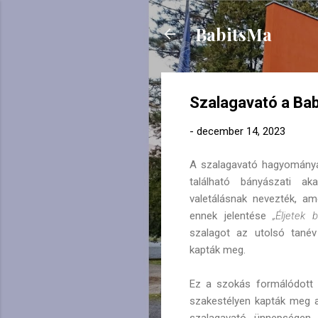
BabitsMa
Szalagavató a Bab
-
december 14, 2023
A szalagavató hagyománya
található bányászati aka
valetálásnak nevezték, am
ennek jelentése
„Éljetek b
szalagot az utolsó tanév
kapták meg.
Ez a szokás formálódott 
szakestélyen kapták meg a
szalagavató ünnepségen,