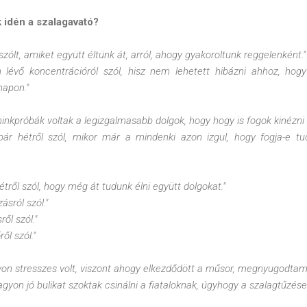
k idén a szalagavató?
zólt, amiket együtt éltünk át, arról, ahogy gyakoroltunk reggelenként."
 lévő koncentrációról szól, hisz nem lehetett hibázni ahhoz, h
napon."
inkpróbák voltak a legizgalmasabb dolgok, hogy hogy is fogok kinézni 
ár hétről szól, mikor már a mindenki azon izgul, hogy fogja-e tudn
étről szól, hogy még át tudunk élni együtt dolgokat."
ásról szól."
ől szól."
ől szól."
yon stresszes volt, viszont ahogy elkezdődött a műsor, megnyugodtam
yon jó bulikat szoktak csinálni a fiataloknak, úgyhogy a szalagtűzésen