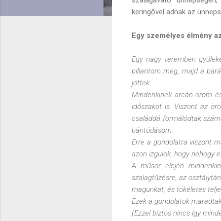
keringővel adnak az ünnep
Egy személyes élmény az
Egy nagy teremben gyülekez
pillantom meg, majd a barát
jöttek.
Mindenkinek arcán öröm és
időszakot is. Viszont az ö
családdá formálódtak számo
bántódásom.
Erre a gondolatra viszont 
azon izgulok, hogy nehogy e
A műsor elején mindenkin 
szalagtűzésre, az osztálytá
magunkat, és tökéletes telj
Ezek a gondolatok maradt
(Ezzel biztos nincs így mind