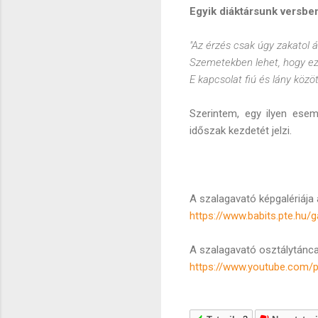
Egyik diáktársunk versbe
"Az érzés csak úgy zakatol
Szemetekben lehet, hogy ez 
E kapcsolat fiú és lány közöt
Szerintem, egy ilyen esem
időszak kezdetét jelzi.
A szalagavató képgalériája 
https://www.babits.pte.hu/
A szalagavató osztálytáncai
https://www.youtube.com/