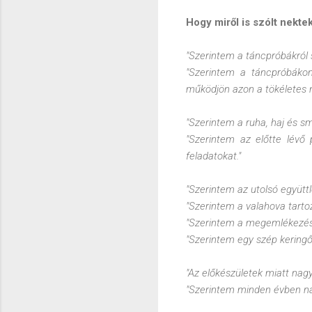
Hogy miről is szólt nekte
"Szerintem a táncpróbákról s
"Szerintem a táncpróbákon
működjön azon a tökéletes 
"Szerintem a ruha, haj és sm
"Szerintem az előtte lévő p
feladatokat."
"Szerintem az utolsó együttl
"Szerintem a valahova tartoz
"Szerintem a megemlékezésr
"Szerintem egy szép keringőr
"Az előkészületek miatt nag
"Szerintem minden évben nag