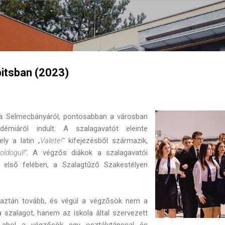
Ugrás a fő tartalomra
itsban (2023)
 Selmecbányáról, pontosabban a városban
démiáról indult. A szalagavatót eleinte
ely a latin
„Valete!”
kifejezésből származik,
oldogul!”
. A végzős diákok a szalagavatói
 első felében, a Szalagtűző Szakestélyen
aztán tovább, és végül a végzősök nem a
 szalagot, hanem az iskola által szervezett
 ahol a végzősök egy osztálytánccal és