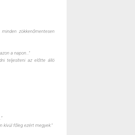
ogy minden zökkenőmentesen
azon a napon..."
i teljesíteni az előtte álló
.”
 kívül főleg ezért megyek."