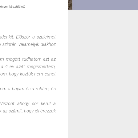
nyen készült fotó
denkit. Először a szüleimet
a szintén valamelyik diákhoz
tam mögött tudhatom ezt az
t a 4 év alatt megismertem,
udom, hogy köztük nem eshet
atom a hajam és a ruhám, és
 Viszont ahogy sor kerül a
 az számít, hogy jól érezzük