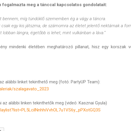
n fogalmazta meg a tánccal kapcsolatos gondolatait:
 át bennem, míg tündöklő szememben ég a vágy a táncra.
csak egy kis játszma, de számomra az életet jelentő nektárnak a forr
t lobban lángra, égetőbb is lehet, mint vulkánban a láva.”
ény mindenki életében meghatározó pillanat, hisz egy korszak 
az alábbi linket tekinthető meg (fotó: PartyUP Team):
galeriak/szalagavato_2023
 az alábbi linken tekinthetők meg (videó: Kasznai Gyula)
playlist?list=PL5LcilNnhhiVvhOL7u1VS6y_pPXotGQ3S