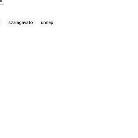
ik
t
szalagavató
ünnep