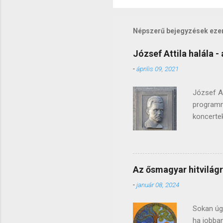
Népszerű bejegyzések eze
József Attila halála - 
-
április 09, 2021
József At
programm
koncertek
helyeződn
magyar ir
középisko
tudná. V
Az ősmagyar hitvilágr
inspirálj
-
január 08, 2024
fájdalma
problémái
Sokan úgy
ha jobba