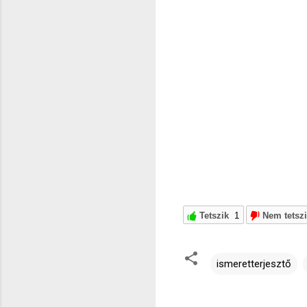
Tetszik
1
Nem tetsz
ismeretterjesztő
M