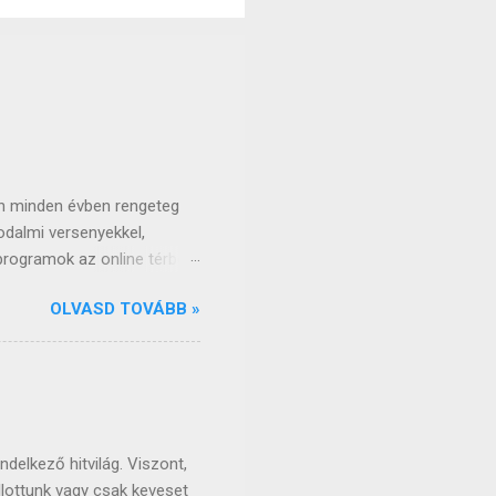
pon minden évben rengeteg
odalmi versenyekkel,
 programok az online térbe
tésnapjára. József Attila a
OLVASD TOVÁBB »
k általános iskolában,
erssorát, gondolatát ne
mai napig számtalan módon
bb pontjait, mozzanatait,
ülönlegességét, pszichés
latonszárszón, elg...
delkező hitvilág. Viszont,
llottunk vagy csak keveset