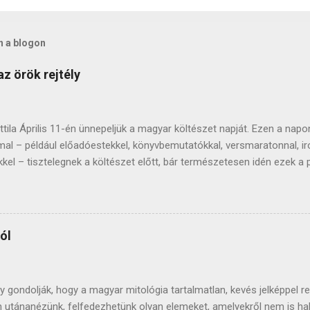
n a blogon
az örök rejtély
tila Április 11-én ünnepeljük a magyar költészet napját. Ezen a na
al – például előadóestekkel, könyvbemutatókkal, versmaratonnal, ir
kel – tisztelegnek a költészet előtt, bár természetesen idén ezek a
ek. A költészet napja 1965-től esik erre a napra, József Attila szüle
odalom egyik legnagyobb alakja, műveit nagyon sokan ismerik, tanítjá
lában, nem találni Magyarországon olyan embert, aki legalább egy v
erseit megzenésítik, színészóriások szavalják. Gazdag életműve a 
ól
a a művészeket és átlagembereket is. Ismerjük rövid életének fontosa
s gyermekkorát, sanyarú sorsát, személyiségének összetettségét, k
t, és tudjuk, hogy 32 éves korában, 1937. december 3-án hunyt el, Ba
 gondolják, hogy a magyar mitológia tartalmatlan, kevés jelképpel ren
n utánanézünk, felfedezhetünk olyan elemeket, amelyekről nem is ha