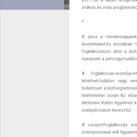
órákon és más programokon
*
A pénz a mindennapjaink
bevételeiket és kordában t
foglalkozáson, ahol a biz
nyerjenek a pénzügyi tudat
A foglalkozás vezetője 
lehetnek tudatos vagy nem
tudatosan a költségvetéseik
hitelfelvétel során. Az el
életünkre. Külön figyelmet
zsebpénzükön keresztül.
A csoportfoglalkozás so
szempontokat kell figyelem