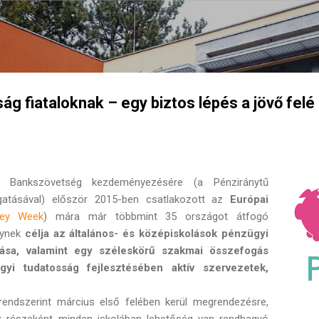
Ugrás a fő tartalomra
ág fiataloknak – egy biztos lépés a jövő felé
 Bankszövetség kezdeményezésére (a Pénziránytű
gatásával) először 2015-ben csatlakozott az
Európai
ney Week
) mára már többmint 35 országot átfogó
lynek
célja az általános- és középiskolások pénzügyi
ása, valamint egy széleskörű szakmai összefogás
i tudatosság fejlesztésében aktív szervezetek,
rendszerint március első felében kerül megrendezésre,
ek részeként minden iskolában lehetőség van rendhagyó