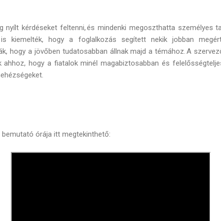
nyílt kérdéseket feltenni, és mindenki megoszthatta személyes ta
is kiemelték, hogy a foglalkozás segített nekik jobban megér
ták, hogy a jövőben tudatosabban állnak majd a témához. A szervez
k ahhoz, hogy a fiatalok minél magabiztosabban és felelősségtelje
 nehézségeket.
 bemutató órája itt megtekinthető: