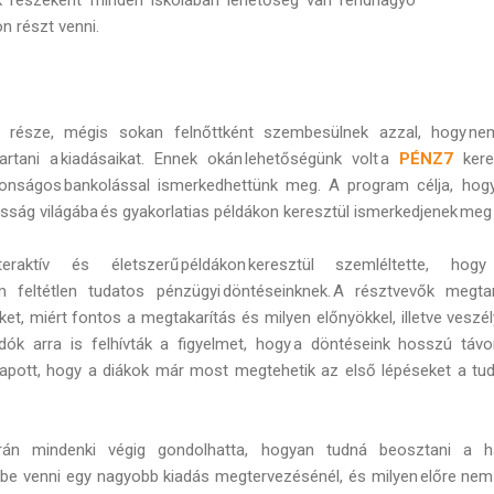
 részt venni.
 része, mégis sokan felnőttként szembesülnek azzal, hogy nem
artani a kiadásaikat. Ennek okán lehetőségünk volt a
PÉNZ7
keret
tonságos bankolással ismerkedhettünk meg. A program célja, hogy a
osság világába és gyakorlatias példákon keresztül ismerkedjenek meg
interaktív és életszerű példákon keresztül szemléltette, ho
 feltétlen tudatos pénzügyi döntéseinknek. A résztvevők megta
et, miért fontos a megtakarítás és milyen előnyökkel, illetve vesz
őadók arra is felhívták a figyelmet, hogy a döntéseink hosszú távo
 kapott, hogy a diákok már most megtehetik az első lépéseket a tuda
rán mindenki végig gondolhatta, hogyan tudná beosztani a hav
be venni egy nagyobb kiadás megtervezésénél, és milyen előre nem