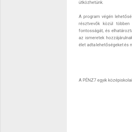
ütközhetünk.
A program végén lehetőség 
résztvevők közül többen 
fontosságát, és elhatároz
az ismeretek hozzájárulna
élet adta lehetőségeket és
A PÉNZ7 egyik középiskolai