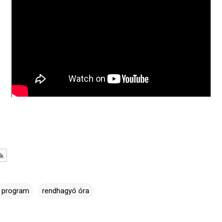
ik
program
rendhagyó óra