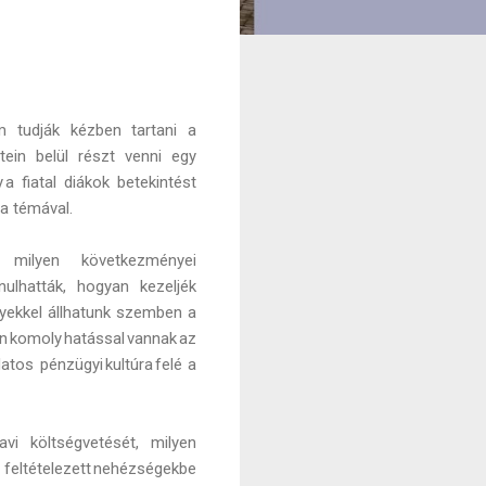
 tudják kézben tartani a
ein belül részt venni egy
 fiatal diákok betekintést
 a témával.
gy milyen következményei
nulhatták, hogyan kezeljék
élyekkel állhatunk szemben a
n komoly hatással vannak az
tos pénzügyi kultúra felé a
i költségvetését, milyen
 feltételezett nehézségekbe