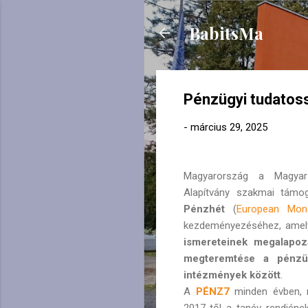
BabitsMa
Pénzügyi tudatoss
-
március 29, 2025
Magyarország a Magyar
Alapítvány szakmai támo
Pénzhét
(
European Mo
kezdeményezéséhez, ame
ismereteinek megalapoz
megteremtése a pénzügy
intézmények között
.
A
PÉNZ7
minden évben, 
2017-től a tanév rendjén