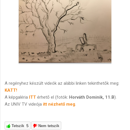
A regényhez készült videók az alábbi linken tekinthetők meg:
KATT!
A képgaléria
ITT
érhető el (fotók:
Horváth Dominik, 11.B
).
Az UNIV TV videója
itt nézhető meg
.
Tetszik
5
Nem tetszik