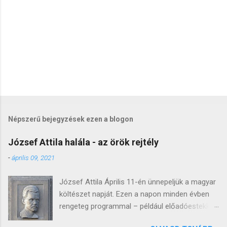
e
k
Népszerű bejegyzések ezen a blogon
József Attila halála - az örök rejtély
-
április 09, 2021
József Attila Április 11-én ünnepeljük a magyar
költészet napját. Ezen a napon minden évben
rengeteg programmal – például előadóestekkel,
könyvbemutatókkal, versmaratonnal, irodalmi