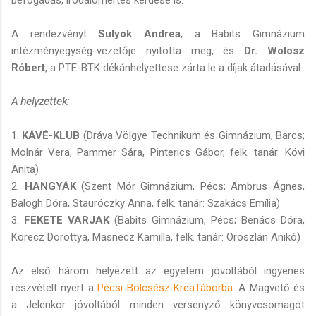
A rendezvényt
Sulyok Andrea
, a Babits Gimnázium
intézményegység-vezetője nyitotta meg, és
Dr. Wolosz
Róbert
, a PTE-BTK dékánhelyettese zárta le a díjak átadásával.
A helyzettek:
1.
KÁVÉ-KLUB
(Dráva Völgye Technikum és Gimnázium, Barcs;
Molnár Vera, Pammer Sára, Pinterics Gábor, felk. tanár: Kövi
Anita)
2.
HANGYÁK
(Szent Mór Gimnázium, Pécs; Ambrus Ágnes,
Balogh Dóra, Stauróczky Anna, felk. tanár: Szakács Emília)
3.
FEKETE VARJAK
(Babits Gimnázium, Pécs; Benács Dóra,
Korecz Dorottya, Masnecz Kamilla, felk. tanár: Oroszlán Anikó)
Az első három helyezett az egyetem jóvoltából ingyenes
részvételt nyert a
Pécsi Bölcsész KreaTáborba
. A Magvető és
a Jelenkor jóvoltából minden versenyző könyvcsomagot