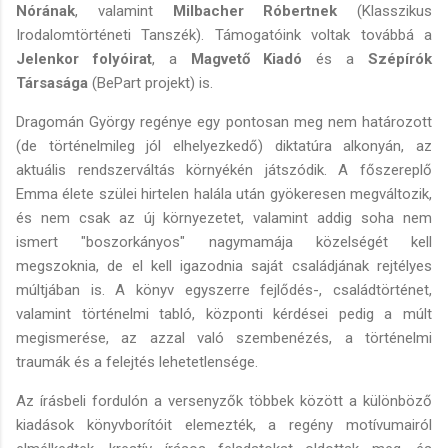
Nórának
, valamint
Milbacher Róbertnek
(Klasszikus
Irodalomtörténeti Tanszék). Támogatóink voltak továbbá a
Jelenkor folyóirat
, a
Magvető Kiadó
és a
Szépírók
Társasága
(BePart projekt) is.
Dragomán György regénye egy pontosan meg nem határozott
(de történelmileg jól elhelyezkedő) diktatúra alkonyán, az
aktuális rendszerváltás környékén játszódik. A főszereplő
Emma élete szülei hirtelen halála után gyökeresen megváltozik,
és nem csak az új környezetet, valamint addig soha nem
ismert "boszorkányos" nagymamája közelségét kell
megszoknia, de el kell igazodnia saját családjának rejtélyes
múltjában is. A könyv egyszerre fejlődés-, családtörténet,
valamint történelmi tabló, központi kérdései pedig a múlt
megismerése, az azzal való szembenézés, a történelmi
traumák és a felejtés lehetetlensége.
Az írásbeli fordulón a versenyzők többek között a különböző
kiadások könyvborítóit elemezték, a regény motívumairól