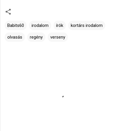
Babits60
irodalom
írók
kortárs irodalom
olvasás
regény
verseny
M
e
g
j
e
g
y
z
é
s