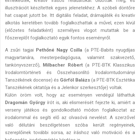
elmélkedtek, kreatív írásos feladatokat oldottak meg, és
illusztrációt készítettek egyes jelenetekhez. A szóbeli döntőre
hat csapat jutott be. Itt digitális feladat, drámajáték és kreatív
alkotás keretében tovább foglalkozhattak a művel, ezen kívül
(előzetes feladatként) személyes vlogot mutattak be a
főszereplőt foglalkoztató egyik fontos eseményről.
A zsűri tagjai
Pethőné Nagy Csilla
(a PTE-Babits nyugdíjas
magyartanára, mesterpedagógusa, valamint szakvezető,
tankönyvszerző),
Milbacher Róbert
(a PTE-BTK Klasszikus
Irodalomtörténeti és Összehasonlító Irodalomtudományi
Tanszékének docense) és
Görföl Balázs
(a PTE-BTK Esztétika
Tanszékének oktatója és a Jelenkor szerkesztője) voltak.
Külön öröm volt, hogy az eseményen vendégül láthattuk
Dragomán György
írót is, aki elismerését fejezte ki, amiért a
verseny játékos és gondolkodtató módon foglalkoztat az
irodalommal és segíti elő az olvasóvá nevelést. A szerzővel
való délutáni beszélgetésen szóba került regényeinek,
szereplőinek további sorsa, az íráshoz való motiváció és a
befogadás, irodalomértés kérdése is.