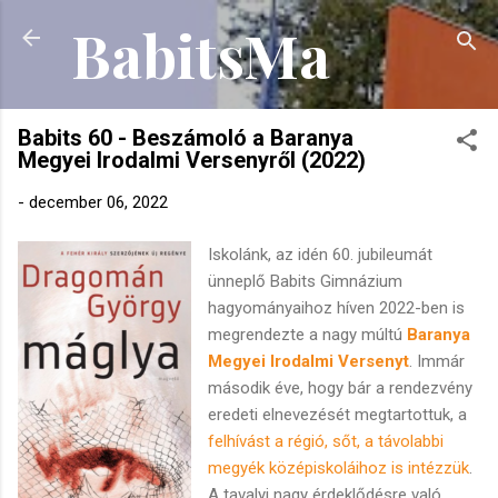
BabitsMa
Ugrás a fő tartalomra
Babits 60 - Beszámoló a Baranya
Megyei Irodalmi Versenyről (2022)
-
december 06, 2022
Iskolánk, az idén 60. jubileumát
ünneplő Babits Gimnázium
hagyományaihoz híven 2022-ben is
megrendezte a nagy múltú
Baranya
Megyei Irodalmi Versenyt
. Immár
második éve, hogy bár a rendezvény
eredeti elnevezését megtartottuk, a
felhívást a régió, sőt, a távolabbi
megyék középiskoláihoz is intézzük
.
A tavalyi nagy érdeklődésre való