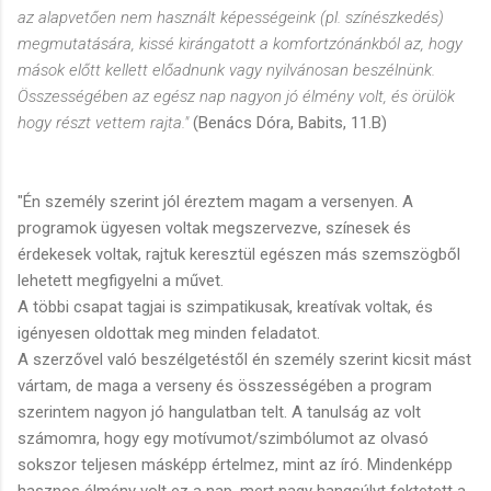
az alapvetően nem használt képességeink (pl. színészkedés)
megmutatására, kissé kirángatott a komfortzónánkból az, hogy
mások előtt kellett előadnunk vagy nyilvánosan beszélnünk.
Összességében az egész nap nagyon jó élmény volt, és örülök
hogy részt vettem rajta."
(Benács Dóra, Babits, 11.B)
"Én személy szerint jól éreztem magam a versenyen. A
programok ügyesen voltak megszervezve, színesek és
érdekesek voltak, rajtuk keresztül egészen más szemszögből
lehetett megfigyelni a művet.
A többi csapat tagjai is szimpatikusak, kreatívak voltak, és
igényesen oldottak meg minden feladatot.
A szerzővel való beszélgetéstől én személy szerint kicsit mást
vártam, de maga a verseny és összességében a program
szerintem nagyon jó hangulatban telt. A tanulság az volt
számomra, hogy egy motívumot/szimbólumot az olvasó
sokszor teljesen másképp értelmez, mint az író. Mindenképp
hasznos élmény volt ez a nap, mert nagy hangsúlyt fektetett a