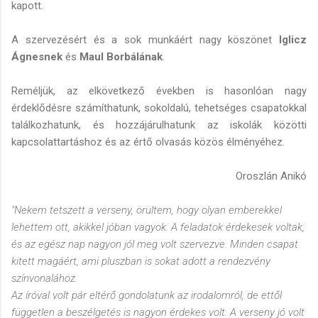
kapott.
A szervezésért és a sok munkáért nagy köszönet
Iglicz
Ágnesnek
és
Maul Borbálának
.
Reméljük, az elkövetkező években is hasonlóan nagy
érdeklődésre számíthatunk, sokoldalú, tehetséges csapatokkal
találkozhatunk, és hozzájárulhatunk az iskolák közötti
kapcsolattartáshoz és az értő olvasás közös élményéhez.
Oroszlán Anikó
"Nekem tetszett a verseny, örültem, hogy olyan emberekkel
lehettem ott, akikkel jóban vagyok. A feladatok érdekesek voltak,
és az egész nap nagyon jól meg volt szervezve. Minden csapat
kitett magáért, ami pluszban is sokat adott a rendezvény
színvonalához.
Az íróval volt pár eltérő gondolatunk az irodalomról, de ettől
független a beszélgetés is nagyon érdekes volt. A verseny jó volt