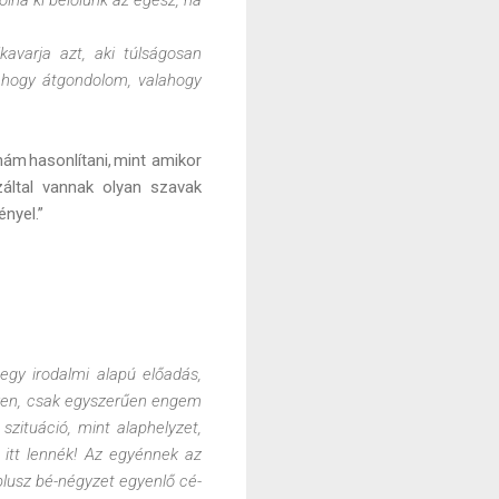
kavarja azt, aki túlságosan
 ahogy átgondolom, valahogy
ám hasonlítani, mint amikor
által vannak olyan szavak
nyel.”
egy irodalmi alapú előadás,
yen, csak egyszerűen engem
 szituáció, mint alaphelyzet,
m itt lennék! Az egyénnek az
plusz bé-négyzet egyenlő cé-