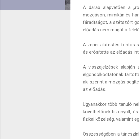
A darab alapvetően a „ro
mozgáson, mimikán és hangu
fáradtságot, a szétszórt go
előadás nem magát a felelés
A zenei aláfestés fontos sz
és erősítette az előadás in
A visszajelzések alapján
elgondolkodtatónak tartott
aki szerint a mozgás segíte
az előadás.
Ugyanakkor több tanuló ne
követhetőnek bizonyult, é
fizikai közelség, valamint 
Összességében a táncszínház