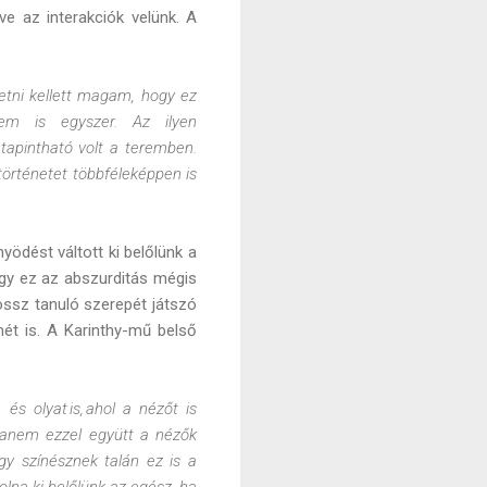
ve az interakciók velünk. A
etni kellett magam, hogy ez
m is egyszer. Az ilyen
 tapintható volt a teremben.
történetet többféleképpen is
yödést váltott ki belőlünk a
gy ez az abszurditás mégis
 rossz tanuló szerepét játszó
mét is. A Karinthy-mű belső
és olyat is, ahol a nézőt is
 hanem ezzel együtt a nézők
gy színésznek talán ez is a
volna ki belőlünk az egész, ha