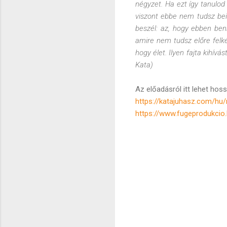
négyzet. Ha ezt így tanulod 
viszont ebbe nem tudsz beil
beszél: az, hogy ebben benn
amire nem tudsz előre felké
hogy élet. Ilyen fajta kihív
Kata)
Az előadásról itt lehet hos
https://katajuhasz.com/hu/
https://www.fugeprodukcio.