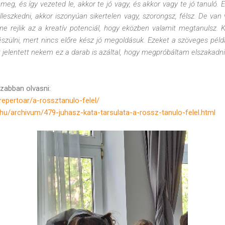
meg, és így vezeted le, akkor te jó vagy, és akkor vagy te jó tanuló. E
leszkedni, akkor iszonyúan sikertelen vagy, szorongsz, félsz. De van
e rejlik az a kreatív potenciál, hogy eközben valamit megtanulsz. K
szülni, mert nincs előre kész jó megoldásuk. Ezeket a szöveges péld
ást jelentett nekem ez a darab is azáltal, hogy megpróbáltam elszakadni
szabban olvasni:
repertoar/a-rossztanulo-felel/
hu/archivum/479-juhasz-kata-tarsulata-a-rossz-tanulo-felel.html