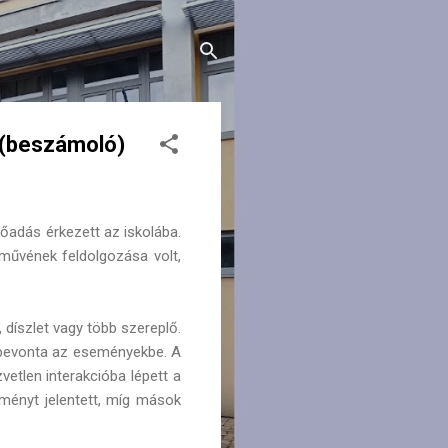
l (beszámoló)
lőadás érkezett az iskolába.
űvének feldolgozása volt,
díszlet vagy több szereplő.
is bevonta az eseményekbe. A
etlen interakcióba lépett a
lményt jelentett, míg mások