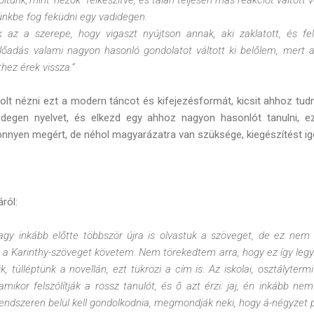
lünkbe fog feküdni egy vadidegen.
az a szerepe, hogy vigaszt nyújtson annak, aki zaklatott, és fel
előadás valami nagyon hasonló gondolatot váltott ki belőlem, mert
hez érek vissza.”
olt nézni ezt a modern táncot és kifejezésformát, kicsit ahhoz tudn
degen nyelvet, és elkezd egy ahhoz nagyon hasonlót tanulni, ez
önnyen megért, de néhol magyarázatra van szüksége, kiegészítést igé
ról:
agy inkább előtte többször újra is olvastuk a szöveget, de ez nem 
a Karinthy-szöveget követem. Nem törekedtem arra, hogy ez így leg
, túlléptünk a novellán, ezt tükrözi a cím is. Az iskolai, osztálytermi
amikor felszólítják a rossz tanulót, és ő azt érzi: jaj, én inkább ne
rendszeren belül kell gondolkodnia, megmondják neki, hogy á-négyzet 