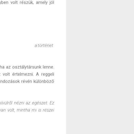
ben volt részük, amely jól
thető volt a történet.
ha az osztálytársunk lenne.
volt értelmezni. A reggeli
alandozások révén különböző
ívülről nézni az egészet. Ez
an volt, mintha mi is részei