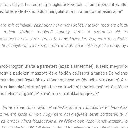
 osztállyal, hiszen elég meglepőek voltak a táncmozdulatok, illet
k, jól lefestették az adott hangulatot, amit a táncos át akart adni.”
am mit csináljak. Valamikor nevetnem kellet, máskor meg emlékezt
A műsor közben meglepő látvány tárult a szemünk elé, ne
 és viccesek egyszerre. Tetszett, hogy közvetlen volt, és a feszültség
bebizonyította a kifejezési módok végtelen lehetőségét, és hogy egy 
ncos rögtön uralta a parkettet (azaz a tantermet). Kisebb megrökön
ahogy a padokon mászott, és a földön csúszott a táncos. De valaho
 szakadatlanul figyeltük az előadást, nevetve (és néha sikoltva is). A
kter kiszolgáltatottságát (felelés közben) tehetetlenségét és félel
os belső “vergődése” külső mozdulatokkal kifejezve.”
 láttam már több olyan előadást is, ahol a frontális teret lebontják, 
z nekem kicsit új volt, hogy nem csak egyféle teret bontottak le,
 az ember nincs hozzászokva. Nyilvánvalóan ezzel lehet játszani, e
ltunk, mint ”nézők” felkészítve, és talán teljesen más reakciót váltott 