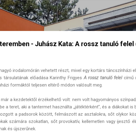
Ugrás a fő tartalomra
teremben - Juhász Kata: A rossz tanuló fele
agyó irodalomórán vehetett részt, mivel egy kortárs táncszínházi e
 társulatának előadása Karinthy Frigyes
A rossz tanuló felel
című m
ázi formáktól teljesen eltérő módon valósult meg.
már a kezdetektől érzékelhető volt: nem volt hagyományos színpad, 
be a teret, aki a tantermet használta „játéktérként”, és a diákokat 
zgott a padsorok között, felmászott az asztalokra, sőt olykor közv
kak számára szokatlan, sőt provokatív, kellemetlen vagy ijesztő é
nak és újszerűnek.