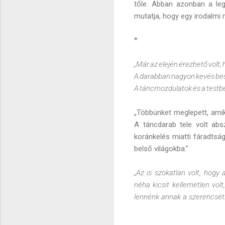
tőle. Abban azonban a leg
mutatja, hogy egy irodalmi
*
„Már az elején érezhető volt,
A darabban nagyon kev
A táncmozdulatok és a testbe
„Többünket meglepett, amik
A táncdarab tele volt abs
koránkelés miatti fáradtsá
belső világokba.”
„Az is szokatlan volt, hogy
néha kicsit kellemetlen vol
lennénk annak a szerencsétl