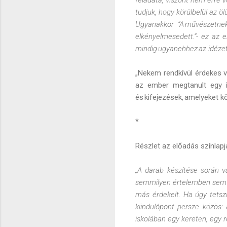
tudjuk, hogy körülbelül az ö
Ugyanakkor ”A művészetnek 
elkényelmesedett.”- ez az 
mindig ugyanehhez az idézet
„Nekem rendkívül érdekes v
az ember megtanult egy i
és kifejezések, amelyeket k
*
Részlet az előadás színlapjá
„A darab készítése során v
semmilyen értelemben sem 
más érdekelt. Ha úgy tetszik
kiindulópont persze közös: 
iskolában egy kereten, egy 