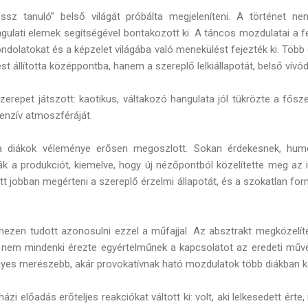
ssz tanuló” belső világát próbálta megjeleníteni. A történet
lati elemek segítségével bontakozott ki. A táncos mozdulatai a f
ndolatokat és a képzelet világába való menekülést fejezték ki. Több
t állította középpontba, hanem a szereplő lelkiállapotát, belső vívód
erepet játszott: kaotikus, váltakozó hangulata jól tükrözte a fősze
tenzív atmoszféráját.
 a diákok véleménye erősen megoszlott. Sokan érdekesnek, hum
ák a produkciót, kiemelve, hogy új nézőpontból közelítette meg az i
tt jobban megérteni a szereplő érzelmi állapotát, és a szokatlan form
hezen tudott azonosulni ezzel a műfajjal. Az absztrakt megközel
s nem mindenki érezte egyértelműnek a kapcsolatot az eredeti műv
egyes merészebb, akár provokatívnak ható mozdulatok több diákban ke
i előadás erőteljes reakciókat váltott ki: volt, aki lelkesedett ért