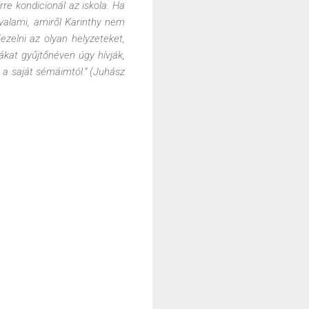
rre kondicionál az iskola. Ha
 valami, amiről Karinthy nem
ezelni az olyan helyzeteket,
ákat gyűjtőnéven úgy hívják,
 a saját sémáimtól.”
(Juhász