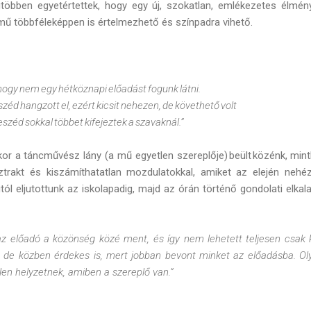
többen egyetértettek, hogy egy új, szokatlan, emlékezetes élmény
 mű többféleképpen is értelmezhető és színpadra vihető.
 hogy nem egy hétköznapi előadást fogunk látni.
és beszéd hangzott el, ezért kicsit nehezen, de köve
széd sokkal többet kifejeztek a szavaknál.”
or a táncművész lány (a mű egyetlen szereplője) beült közénk, mint
ztrakt és kiszámíthatatlan mozdulatokkal, amiket az elején nehéz 
gtól eljutottunk az iskolapadig, majd az órán történő gondolati elk
 az előadó a közönség közé ment, és így nem lehetett teljesen csak k
t, de közben érdekes is, mert jobban bevont minket az előadásba. Oly
en helyzetnek, amiben a szereplő van.”