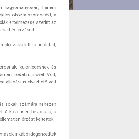
 nem hagyományosan, hanem
elelés okozta szorongást, a
 diák értelmezése szerint az
ásait és érzéseit.
replő zaklatott gondolatait,
orosnak, különlegesnek és
smert irodalmi művet. Volt,
a ellenére is élvezhető volt
ítés sokak számára nehezen
el. A közönség bevonása, a
llemetlen érzést keltettek.
e, mások inkább idegenkedtek