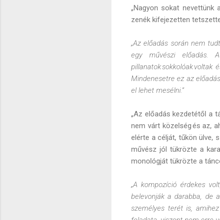
„Nagyon sokat nevettünk az
zenék kifejezetten tetszette
„Az előadás során nem tudt
egy művészi előadás. 
pillanatok sokkolóak voltak
Mindenesetre ez az előadás 
el lehet mesélni.”
„Az előadás kezdetétől a tá
nem várt közelség és az, 
elérte a célját, tűkön ülve,
művész jól tükrözte a kara
monológját tükrözte a tánc
„A kompozíció érdekes volt,
belevonják a darabba, de a
személyes terét is, amihez
feladata, viszont nem erre vo