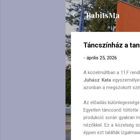
BabitsMa
Táncszínház a tan
-
április 25, 2026
A közelmúltban a 11.F rendh
Juhász Kata
egyszemélyes
azonban a megszokott szính
Az előadás különlegessége 
Egyetlen táncosnő töltötte 
produkció során gyakran mo
nézőkkel. Ez a közelség so
éppen ezt találták izgalmas