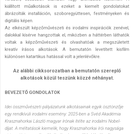
kiállított műalkotások is ezeket a kiemelt gondolatokat
ábrázolták installáción, szoboregyüttesen, festményeken és
digitális képen.
Az elkészült képzőművészeti és irodalmi inspirációk zenével,
dalokkal kísérve hangzottak el, miközben a háttérben láthatók
voltak a képzőművészeti és olvashatóak a megszületett
kreatív írásos alkotások. A bemutatón levetített kisfilm
különösen katartikus hatással volt a jelenlévőkre.
Az alábbi cikksorozatban a bemutatón szereplő
alkotások közül teszünk közzé néhányat.
BEVEZETŐ GONDOLATOK
Idei összművészeti pályázatunk alkotásainak egyik ösztönzője
egy rendkívüli irodalmi esemény: 2025-ben a Svéd Akadémia
Krasznahorkai László magyar írónak ítélte az irodalmi Nobel-
díjat. A méltatások kiemelik, hogy Krasznahorkai írói nagysága