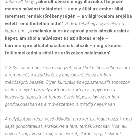
abban áll, hogy
„sikerült ötvöznie egy illúzióktól teljesen
mentes művészi tekintetet — amely átlát az ember által
teremtett rendek törékenységén — a világirodalom erejébe
vetett rendíthetetlen hittel”
. A díjat tehát egy olyan életmű
kapta, ahol
„a melankólia és az apokalipszis látszik uralni a
képet, ám ahol a művészet és az alkotás ereje –
bármennyire áthatolhatatlannak látszik – mégis képes
felülemelkedni a sötét és erőszakos hatalmakon”
.
A 2025. december 7-én elhangzott stockholmi beszédben az író
a reményről, a lázadásról, az angyalokról és az emberi
méltóságról beszélt. Olyan kulturális és egzisztenciális toposzok
ezek, amelyek bármely történelmi korban az egyéni és a
közösségi tapasztalat fontos részét képezik, így az emberi
gondolkodásban és a művészetben is mindig helyük van.
A pályázatban részt vevő diákokat arra kértük, fogalmazzák meg
saját gondolataikat, érzéseiket a fenti témák kapcsán. Volt, aki
novellát vagy verset, míg más esszét, slamet vagy kisfilmet