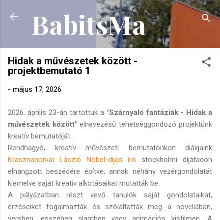
BabitsMa
Ugrás a fő tartalomra
Hidak a művészetek között -
projektbemutató 1
-
május 17, 2026
2026. április 23-án tartottuk a
"Szárnyaló fantáziák - Hidak a
művészetek között"
elnevezésű tehetséggondozó projektünk
kreatív bemutatóját.
Rendhagyó, kreatív művészeti bemutatónkon diákjaink
Krasznahorkai László Nobel-díjas író
stockholmi díjátadón
elhangzott beszédére építve, annak néhány vezérgondolatát
kiemelve saját kreatív alkotásaikat mutatták be.
A pályázatban részt vevő tanulók saját gondolataikat,
érzéseiket fogalmazták és szólaltatták meg a novellában,
versben, esszében slamben vagy animációs kisfilmen. A