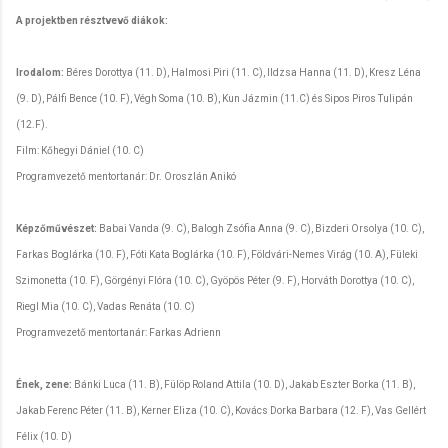
A projektben résztvevő diákok:
Irodalom:
Béres Dorottya (11. D), Halmosi Piri (11. C), Ildzsa Hanna (11. D), Kresz Léna
(9. D), Pálfi Bence (10. F), Végh Soma (10. B), Kun Jázmin (11.C) és Sipos Piros Tulipán
(12.F).
Film: Kőhegyi Dániel (10. C)
Programvezető mentortanár: Dr. Oroszlán Anikó
Képzőművészet:
Babai Vanda (9. C), Balogh Zsófia Anna (9. C), Bizderi Orsolya (10. C),
Farkas Boglárka (10. F), Fóti Kata Boglárka (10. F), Földvári-Nemes Virág (10. A), Füleki
Szimonetta (10. F), Görgényi Flóra (10. C), Gyöpös Péter (9. F), Horváth Dorottya (10. C),
Riegl Mia (10. C), Vadas Renáta (10. C)
Programvezető mentortanár: Farkas Adrienn
Ének, zene:
Bánki Luca (11. B), Fülöp Roland Attila (10. D), Jakab Eszter Borka (11. B),
Jakab Ferenc Péter (11. B), Kerner Eliza (10. C), Kovács Dorka Barbara (12. F), Vas Gellért
Félix (10. D)