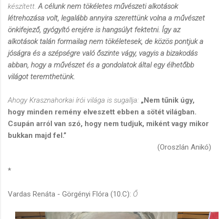
készített.
A célunk nem tökéletes művészeti alkotások
létrehozása volt, legalább annyira szerettünk volna a művészet
önkifejező, gyógyító erejére is hangsúlyt fektetni. Így az
alkotások talán formailag nem tökéletesek, de közös pontjuk a
jóságra és a szépségre való őszinte vágy, vagyis a bizakodás
abban, hogy a művészet és a gondolatok által egy élhetőbb
világot teremthetünk.
Ahogy Krasznahorkai írói világa is sugallja:
„Nem tűnik úgy,
hogy minden remény elveszett ebben a sötét világban.
Csupán arról van szó, hogy nem tudjuk, miként vagy mikor
bukkan majd fel.”
(Oroszlán Anikó)
*
Vardas Renáta - Görgényi Flóra (10.C):
Ő