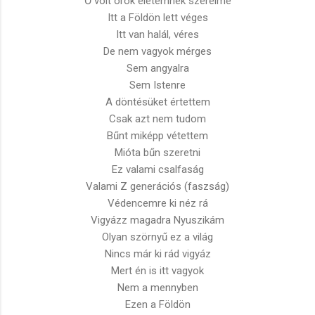
Ő volt örök életemnek szerelme
Itt a Földön lett véges
Itt van halál, véres
De nem vagyok mérges
Sem angyalra
Sem Istenre
A döntésüket értettem
Csak azt nem tudom
Bűnt miképp vétettem
Mióta bűn szeretni
Ez valami csalfaság
Valami Z generációs (faszság)
Védencemre ki néz rá
Vigyázz magadra Nyuszikám
Olyan szörnyű ez a világ
Nincs már ki rád vigyáz
Mert én is itt vagyok
Nem a mennyben
Ezen a Földön