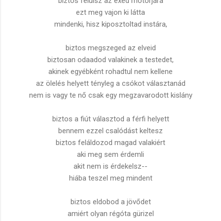
biztos felülsz az exed motorjára
ezt meg vajon ki látta
mindenki, hisz kiposztoltad instára,
biztos megszeged az elveid
biztosan odaadod valakinek a testedet,
akinek egyébként rohadtul nem kellene
az ölelés helyett tényleg a csókot választanád
nem is vagy te nő csak egy megzavarodott kislány
biztos a fiút választod a férfi helyett
bennem ezzel csalódást keltesz
biztos feláldozod magad valakiért
aki meg sem érdemli
akit nem is érdekelsz--
hiába teszel meg mindent
biztos eldobod a jövődet
amiért olyan régóta gürizel