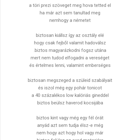
a töri prezi szöveget meg hova tetted el
ha már azt sem tanultad meg
nemhogy a németet
biztosan kiállsz így az osztály elé
hogy csak fejből valamit hadoválsz
.biztos magyarázkodni fogsz utána
mert nem tudod elfogadni a vereséget
és értelmes lenni, valamint emberséges
biztosan megszeged a szüleid szabályait
és iszol még egy pohár tonicot
a 40 százalékos low kalóriás gineddel
biztos beülsz haverod kocsijába
biztos kint vagy még egy fél órát
anyád azt sem tudja élsz-e még
nem hogy azt hogy hol vagy már