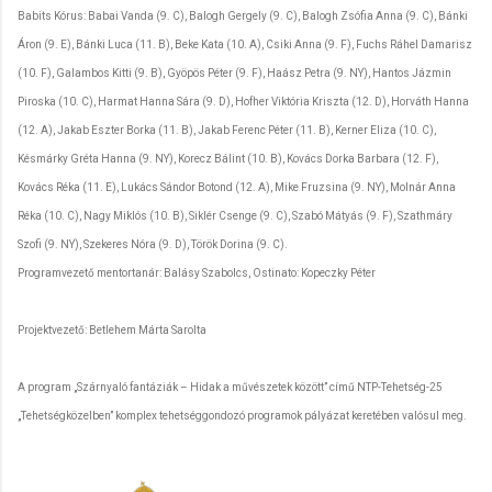
Babits Kórus: Babai Vanda (9. C), Balogh Gergely (9. C), Balogh Zsófia Anna (9. C), Bánki
Áron (9. E), Bánki Luca (11. B), Beke Kata (10. A), Csiki Anna (9. F), Fuchs Ráhel Damarisz
(10. F), Galambos Kitti (9. B), Gyöpös Péter (9. F), Haász Petra (9. NY), Hantos Jázmin
Piroska (10. C), Harmat Hanna Sára (9. D), Hofher Viktória Kriszta (12. D), Horváth Hanna
(12. A), Jakab Eszter Borka (11. B), Jakab Ferenc Péter (11. B), Kerner Eliza (10. C),
Késmárky Gréta Hanna (9. NY), Korecz Bálint (10. B), Kovács Dorka Barbara (12. F),
Kovács Réka (11. E), Lukács Sándor Botond (12. A), Mike Fruzsina (9. NY), Molnár Anna
Réka (10. C), Nagy Miklós (10. B), Siklér Csenge (9. C), Szabó Mátyás (9. F), Szathmáry
Szofi (9. NY), Szekeres Nóra (9. D), Török Dorina (9. C).
Programvezető mentortanár: Balásy Szabolcs, Ostinato: Kopeczky Péter
Projektvezető: Betlehem Márta Sarolta
A program „Szárnyaló fantáziák – Hidak a művészetek között” című NTP-Tehetség-25
„Tehetségközelben” komplex tehetséggondozó programok pályázat keretében valósul meg.