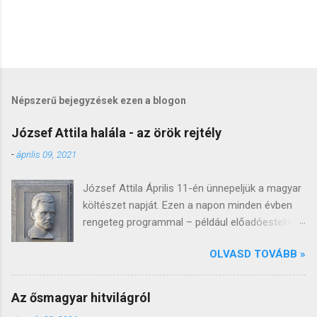
Népszerű bejegyzések ezen a blogon
József Attila halála - az örök rejtély
-
április 09, 2021
József Attila Április 11-én ünnepeljük a magyar
költészet napját. Ezen a napon minden évben
rengeteg programmal – például előadóestekkel,
könyvbemutatókkal, versmaratonnal, irodalmi
OLVASD TOVÁBB »
versenyekkel, koncertekkel – tisztelegnek a
költészet előtt, bár természetesen idén ezek a
programok az online térbe helyeződnek. A
Az ősmagyar hitvilágról
költészet napja 1965-től esik erre a napra,