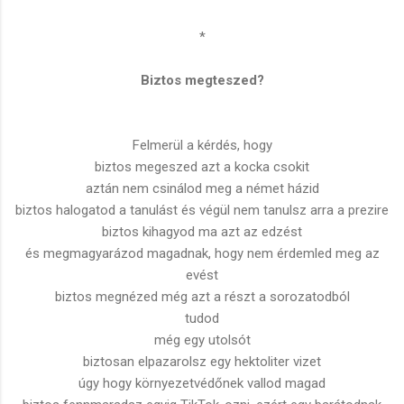
*
Biztos megteszed?
Felmerül a kérdés, hogy
biztos megeszed azt a kocka csokit
aztán nem csinálod meg a német házid
biztos halogatod a tanulást és végül nem tanulsz arra a prezire
biztos kihagyod ma azt az edzést
és megmagyarázod magadnak, hogy nem érdemled meg az
evést
biztos megnézed még azt a részt a sorozatodból
tudod
még egy utolsót
biztosan elpazarolsz egy hektoliter vizet
úgy hogy környezetvédőnek vallod magad