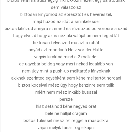
biztos fennmaradsz egyig TikTok-ozni, ezért egy barátodnak
sem válaszolsz
biztosan kinyomod az ébresztőt és heverészel,
majd húzod az időt a sminkeléssel
biztos kihúzod annyira szemed és rúzsozod borvörösre a szád
hogy élvezd hogy az is néz aki valójában nem téged lát
biztosan felveszed ma azt a ruhát
anyád azt mondaná Holz vor der Hütte
vagyis kiraktad mind a 2 melledet
de ugyebár boldog vagy mert neked legalább van
nem úgy mint a push-up melltartós lányoknak
akiknek szerinted egyébként sem kéne melltartót hordani
biztos kocsival mész úgy hogy benzinre sem telik
miért nem mész inkább busszal
persze
hisz sétálnod kéne negyed órát
bele ne halljál drágám
biztos fülessel mész fel reggel a másodikra
vajon melyik tanár fog elkapni