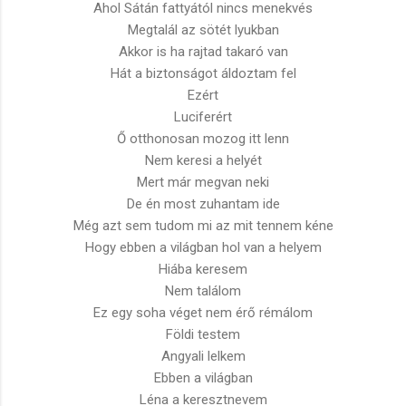
Ahol Sátán fattyától nincs menekvés
Megtalál az sötét lyukban
Akkor is ha rajtad takaró van
Hát a biztonságot áldoztam fel
Ezért
Luciferért
Ő otthonosan mozog itt lenn
Nem keresi a helyét
Mert már megvan neki
De én most zuhantam ide
Még azt sem tudom mi az mit tennem kéne
Hogy ebben a világban hol van a helyem
Hiába keresem
Nem találom
Ez egy soha véget nem érő rémálom
Földi testem
Angyali lelkem
Ebben a világban
Léna a keresztnevem