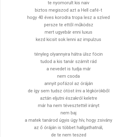
te nyomorult kis naiv
biztos megiszod azt a Hell café-t
hogy 40 éves korodra tropa lesz a szíved
persze te ettől működsz
mert ugyebár enni luxus
kezd kicsit sok lenni az impulzus
tényleg olyannyira hátra ülsz föcin
tudod a kis tanár számít rád
a nevedet is tudja már
nem csoda
annyit pofázol az óráján
de így sem tudsz ötöst írni a légkörökből
aztán eljutni északról keletre
már ha nem tévesztettél irányt
nem baj
a matek tanárod úgyis úgy hív, hogy zsivány
az ő óráján is többet hallgathatnál,
de te nem teszed