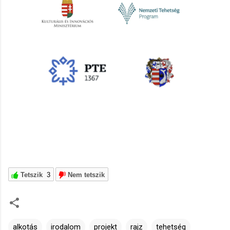
Tetszik
3
Nem tetszik
alkotás
irodalom
projekt
rajz
tehetség