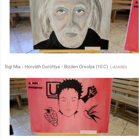
Rigl Mia - Horváth Dorottya - Bizderi Orsolya (10.C):
Lázadás