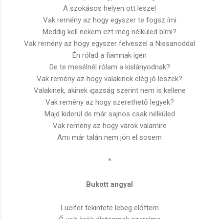
A szokásos helyen ott leszel
Vak remény az hogy egyszer te fogsz írni
Meddig kell nekem ezt még nélküled bírni?
Vak remény az hogy egyszer felveszel a Nissanoddal
Én rólad a fiamnak igen
De te mesélnél rólam a kislányodnak?
Vak remény az hogy valakinek elég jó leszek?
Valakinek, akinek igazság szerint nem is kellene
Vak remény az hogy szerethető legyek?
Majd kiderül de már sajnos csak nélküled
Vak remény az hogy várok valamire
Ami már talán nem jön el sosem
*
Bukott angyal
Lucifer tekintete lebeg előttem