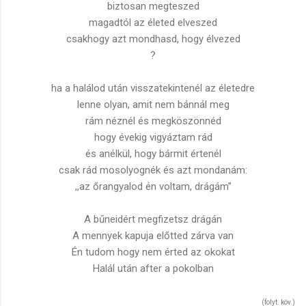
biztosan megteszed
magadtól az életed elveszed
csakhogy azt mondhasd, hogy élvezed
?
ha a halálod után visszatekintenél az életedre
lenne olyan, amit nem bánnál meg
rám néznél és megköszönnéd
hogy évekig vigyáztam rád
és anélkül, hogy bármit értenél
csak rád mosolyognék és azt mondanám:
,,az őrangyalod én voltam, drágám”
A bűneidért megfizetsz drágán
A mennyek kapuja előtted zárva van
Én tudom hogy nem érted az okokat
Halál után after a pokolban
(folyt. köv.)