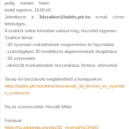
pedig minden héten
keddi napokon, 15:00-tól.
Jelentkezni a
3dszakkor@babits.pte.hu
e-mail címen
lehetséges.
A szakkör online formában valósul meg, részvétel ingyenes.
Szakkör témái:
- 3D nyomtató működésének megismerése és használata
- számítógépen 3D modellezés alapismeretinek elsajátítása
- 3D szkennelés
- elkészült munkadarabok összerakása, festése, utómunkái
Tavaly évi beszámoló megtekinthető a honlapunkon:
https://babits.pte.hu/cikkek/beszamolo_3d_tervezo_es_nyomtat
o_szakkorrol
Írta és szerkesztette: Horváth Milán
Források:
https://hu.wikipedia.org/wiki/3D_nyomtat%C3%B3