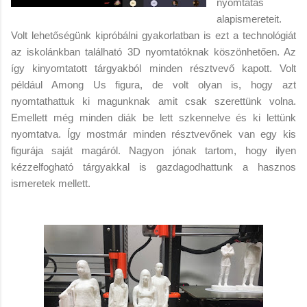
nyomtatás
alapismereteit.
Volt lehetőségünk kipróbálni gyakorlatban is ezt a technológiát
az iskolánkban található 3D nyomtatóknak köszönhetően. Az
így kinyomtatott tárgyakból minden résztvevő kapott. Volt
például Among Us figura, de volt olyan is, hogy azt
nyomtathattuk ki magunknak amit csak szerettünk volna.
Emellett még minden diák be lett szkennelve és ki lettünk
nyomtatva. Így mostmár minden résztvevőnek van egy kis
figurája saját magáról. Nagyon jónak tartom, hogy ilyen
kézzelfogható tárgyakkal is gazdagodhattunk a hasznos
ismeretek mellett.