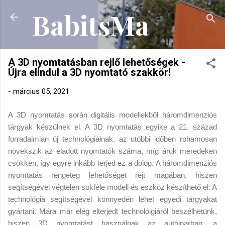
BabitsMa
Ugrás a fő tartalomra
A 3D nyomtatásban rejlő lehetőségek -
Újra elindul a 3D nyomtató szakkör!
-
március 05, 2021
A 3D nyomtatás során digitális modellekből háromdimenziós
tárgyak készülnek el. A 3D nyomtatás egyike a 21. század
forradalmian új technológiáinak, az utóbbi időben rohamosan
növekszik az eladott nyomtatók száma, míg áruk meredeken
csökken, így egyre inkább terjed ez a dolog. A háromdimenziós
nyomtatás rengeteg lehetőséget rejt magában, hiszen
segítségével végtelen sokféle modell és eszköz készíthető el. A
technológia segítségével könnyedén lehet egyedi tárgyakat
gyártani. Mára már elég elterjedt technolóigiáról beszélhetünk,
hiszen 3D nyomtatást használnak az autóiparban, a