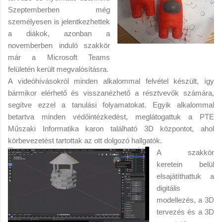
Szeptemberben még
személyesen is jelentkezhettek
a diákok, azonban a
novemberben induló szakkör
már a Microsoft Teams
felületén került megvalósításra.
A videóhívásokról minden alkalommal felvétel készült, így
bármikor elérhető és visszanézhető a résztvevők számára,
segítve ezzel a tanulási folyamatokat. Egyik alkalommal
betartva minden védőintézkedést, meglátogattuk a PTE
Műszaki Informatika karon található 3D központot, ahol
körbevezetést tartottak az ott dolgozó hallgatók.
A szakkör
keretein belül
elsajátíthattuk a
digitális
modellezés, a 3D
tervezés és a 3D