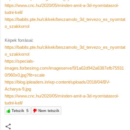
https://www.cnc.hu/2020/05/minden-amit-a-3d-nyomtatasrol-
tudni-kell/
https://babits.pte.hu/cikkek/beszamolo_3d_tervezo_es_nyomtat
o_szakkorrol
Képek forrásai:
https://babits.pte.hu/cikkek/beszamolo_3d_tervezo_es_nyomtat
o_szakkorrol
https://specials-
images.forbesimg.com/imageserve/5f1a62d942a6387efb75931
0/960x0.jpg?fit=scale
https://blog.ipleaders.in/wp-content/uploads/2018/04/BV-
Acharya-9.jpg
https://www.cnc.hu/2020/05/minden-amit-a-3d-nyomtatasrol-
tudni-kell/
Tetszik
5
Nem tetszik