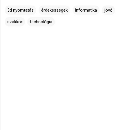
3d nyomtatás
érdekességek
informatika
jövő
szakkör
technológia
M
e
g
j
e
g
y
z
é
s
e
k