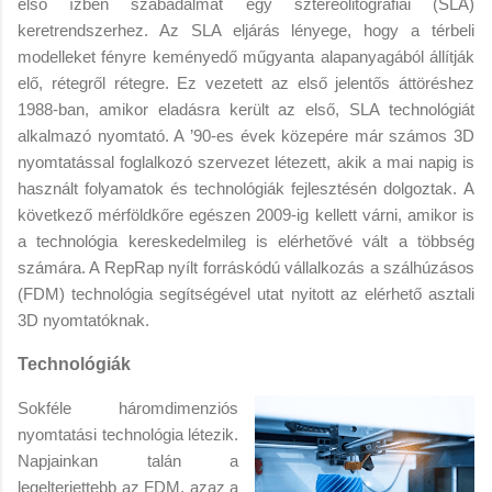
első ízben szabadalmat egy sztereolitográfiai (SLA)
keretrendszerhez. Az SLA eljárás lényege, hogy a térbeli
modelleket fényre keményedő műgyanta alapanyagából állítják
elő, rétegről rétegre. Ez vezetett az első jelentős áttöréshez
1988-ban, amikor eladásra került az első, SLA technológiát
alkalmazó nyomtató. A ’90-es évek közepére már számos 3D
nyomtatással foglalkozó szervezet létezett, akik a mai napig is
használt folyamatok és technológiák fejlesztésén dolgoztak. A
következő mérföldkőre egészen 2009-ig kellett várni, amikor is
a technológia kereskedelmileg is elérhetővé vált a többség
számára. A RepRap nyílt forráskódú vállalkozás a szálhúzásos
(FDM) technológia segítségével utat nyitott az elérhető asztali
3D nyomtatóknak.
Technológiák
Sokféle háromdimenziós
nyomtatási technológia létezik.
Napjainkan talán a
legelterjettebb az FDM, azaz a