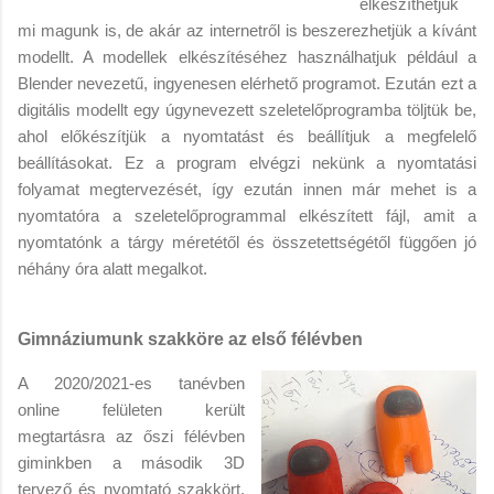
elkészíthetjük
mi magunk is, de akár az internetről is beszerezhetjük a kívánt
modellt. A modellek elkészítéséhez használhatjuk például a
Blender nevezetű, ingyenesen elérhető programot. Ezután ezt a
digitális modellt egy úgynevezett szeletelőprogramba töljtük be,
ahol előkészítjük a nyomtatást és beállítjuk a megfelelő
beállításokat. Ez a program elvégzi nekünk a nyomtatási
folyamat megtervezését, így ezután innen már mehet is a
nyomtatóra a szeletelőprogrammal elkészített fájl, amit a
nyomtatónk a tárgy méretétől és összetettségétől függően jó
néhány óra alatt megalkot.
Gimnáziumunk szakköre az első félévben
A 2020/2021-es tanévben
online felületen került
megtartásra az őszi félévben
giminkben a második 3D
tervező és nyomtató szakkört.