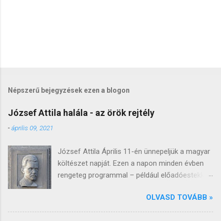
Népszerű bejegyzések ezen a blogon
József Attila halála - az örök rejtély
-
április 09, 2021
József Attila Április 11-én ünnepeljük a magyar
költészet napját. Ezen a napon minden évben
rengeteg programmal – például előadóestekkel,
könyvbemutatókkal, versmaratonnal, irodalmi
OLVASD TOVÁBB »
versenyekkel, koncertekkel – tisztelegnek a
költészet előtt, bár természetesen idén ezek a