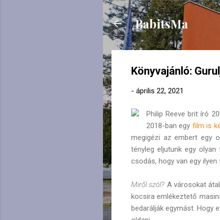
BabitsMa
Könyvajánló: Guru
-
április 22, 2021
Philip Reeve brit író 
2018-ban egy
film is k
megigézi az embert egy ol
tényleg eljutunk egy olyan
csodás, hogy van egy ilyen f
Miről szól?
A városokat átal
kocsira emlékeztető masiná
bedarálják egymást. Hogy e
oldani.