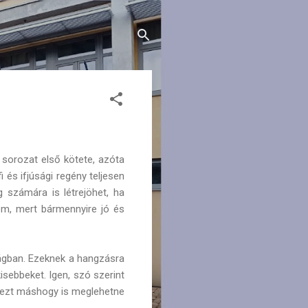
sorozat első kötete, azóta
i és ifjúsági regény teljesen
 számára is létrejöhet, ha
nem, mert bármennyire jó és
lágban. Ezeknek a hangzásra
sebbeket. Igen, szó szerint
n ezt máshogy is meglehetne