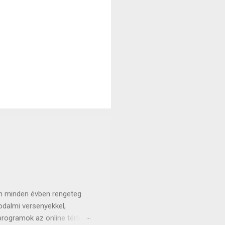
pon minden évben rengeteg
odalmi versenyekkel,
 programok az online térbe