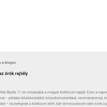
n a blogon
az örök rejtély
tila Április 11-én ünnepeljük a magyar költészet napját. Ezen a na
al – például előadóestekkel, könyvbemutatókkal, versmaratonnal, ir
kel – tisztelegnek a költészet előtt, bár természetesen idén ezek a