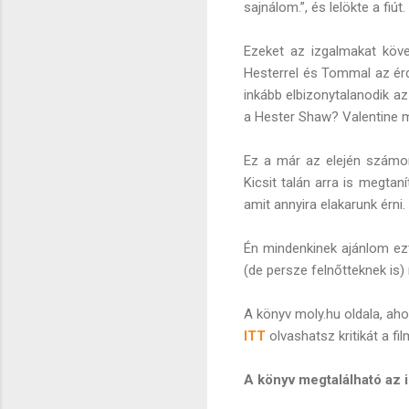
sajnálom.”, és lelökte a fiút.
Ezeket az izgalmakat köve
Hesterrel és Tommal az érd
inkább elbizonytalanodik az
a Hester Shaw? Valentine mi
Ez a már az elején számo
Kicsit talán arra is megtan
amit annyira elakarunk érni.
Én mindenkinek ajánlom ezt,
(de persze felnőtteknek is) 
A könyv moly.hu oldala, ah
ITT
olvashatsz kritikát a fil
A könyv megtalálható az 