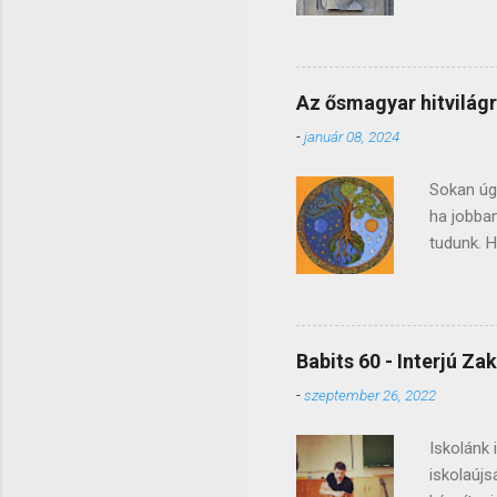
helyeződn
magyar ir
középisko
tudná. V
Az ősmagyar hitvilágr
inspirálj
-
január 08, 2024
fájdalma
problémái
Sokan úgy
ha jobba
tudunk. H
szimbólu
ezek a fi
magyar h
sámánok,
Babits 60 - Interjú Za
pogányság
-
szeptember 26, 2022
mitológia
finnugor 
Iskolánk 
iskolaújs