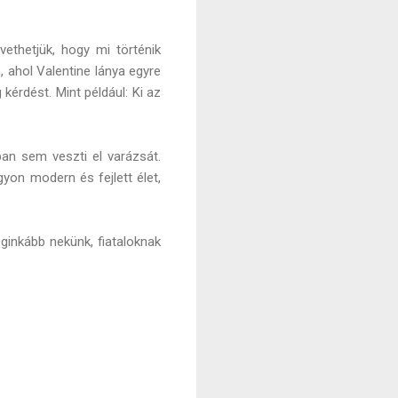
ethetjük, hogy mi történik
 ahol Valentine lánya egyre
kérdést. Mint például: Ki az
n sem veszti el varázsát.
gyon modern és fejlett élet,
eginkább nekünk, fiataloknak