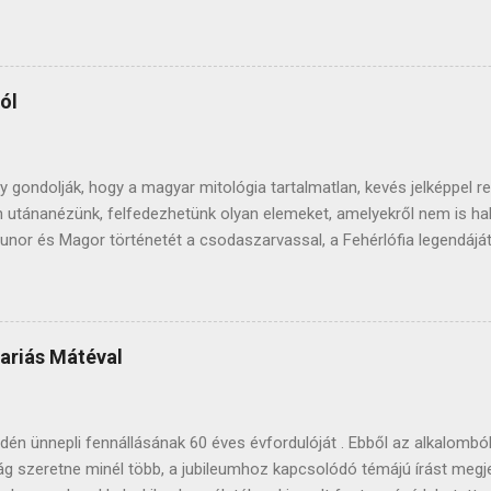
ek. A költészet napja 1965-től esik erre a napra, József Attila szüle
odalom egyik legnagyobb alakja, műveit nagyon sokan ismerik, tanítjá
lában, nem találni Magyarországon olyan embert, aki legalább egy v
erseit megzenésítik, színészóriások szavalják. Gazdag életműve a 
ól
a a művészeket és átlagembereket is. Ismerjük rövid életének fontosa
s gyermekkorát, sanyarú sorsát, személyiségének összetettségét, k
t, és tudjuk, hogy 32 éves korában, 1937. december 3-án hunyt el, Ba
 gondolják, hogy a magyar mitológia tartalmatlan, kevés jelképpel ren
n utánanézünk, felfedezhetünk olyan elemeket, amelyekről nem is ha
unor és Magor történetét a csodaszarvassal, a Fehérlófia legendájá
mot, amely fontos szerepet játszott a honfoglalásnál mindenki jól 
gurák alkotják az ősmagyar hitvilágot. Az ősmagyar vallás a keresztén
itvilágot foglalja magába. A mítoszokat formáló különböző alakok k
 mumusok és természetfeletti erőkkel rendelkező varázslók is. Az 
kariás Mátéval
 volt jellemző, tehát vallásuk nem az egyistenhit eszméit követte. 
 sok mindent átvett a hun, az avar és a kun (kipcsák) hitvilág eleme
mitológiában is megjelenik. Az ősmagyar vallás szerinti világnak háro
idén ünnepli fennállásának 60 éves évfordulóját . Ebből az alkalomból
ág szeretne minél több, a jubileumhoz kapcsolódó témájú írást megjel