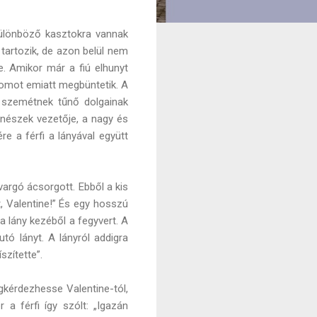
különböző kasztokra vannak
 tartozik, de azon belül nem
e. Amikor már a fiú elhunyt
 Tomot emiatt megbüntetik. A
k szemétnek tűnő dolgainak
énészek vezetője, a nagy és
re a férfi a lányával együtt
avargó ácsorgott. Ebből a kis
, Valentine!” És egy hosszú
 a lány kezéből a fegyvert. A
tó lányt. A lányról addigra
szítette”.
egkérdezhesse Valentine-tól,
 a férfi így szólt: „Igazán