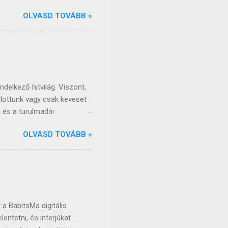
tésnapjára. József Attila a
OLVASD TOVÁBB »
k általános iskolában,
erssorát, gondolatát ne
mai napig számtalan módon
bb pontjait, mozzanatait,
ülönlegességét, pszichés
latonszárszón, elg...
delkező hitvilág. Viszont,
llottunk vagy csak keveset
t és a turulmadár
ismeri. Azonban nem csak
OLVASD TOVÁBB »
ység felvétele előtti
özött sokszor előfordulnak
ősmagyar népre leginkább a
Kutatók szerint a magyar
iből, de a sámánizmus a
m szintje van...
 a BabitsMa digitális
entetni, és interjúkat