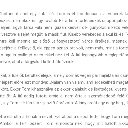
ból indul, ahol egy fiatal fiú, Tom is él. Londonban az emberek 
észek, mérnökök és így tovább. Ez a fiú a történészek csoportjához
lyen. Egyik társa -aki nem igazán kedveli őt- gúnyolódni kezd vel
elvesztve a fejét megüti a másik fiút. Kisebb verekedés alakul ki, és
zintre kell mennie az előző „elfogyasztott” város értékes, másna
cséjére a felügyelő, aki éppen aznap ott volt, nem más, mint a tört
iú maga is csillogó szemekkel néz fel. A fiú legnagyobb meglepetésé
elyre, ahol a tárgyakat kellett átnézniük.
kat, a túlélők kerültek eléjük, amely sornak végén pár hajléktalan cs
 lépett előre ezt mondva: „Nálam van valami, ami érdekelheti magát
bökött. Ekkor Tom kihasználva az ekkor kialakult kis ijedtséget, kivette
tte őt. A fiú addig futott, amíg el nem érte a szemétledobó felé fu
l, így Tom elé tárult az ijesztő ábrázata. A lány arcát egy nagy heg „dí
lőtte elárulta a fiúnak a nevét. Ezt abból a célból tette, hogy Tom m
Amikor a férfi odaért, Tom elmondta neki, hogy mit hallott. Ekkor