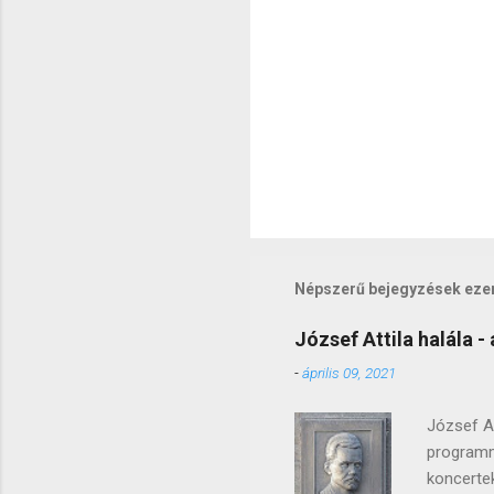
e
k
Népszerű bejegyzések eze
József Attila halála - 
-
április 09, 2021
József At
programm
koncertek