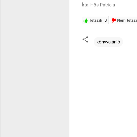
Írta: Hős Patrícia
Tetszik
3
Nem tetsz
könyvajánló
M
e
g
j
e
g
y
z
é
s