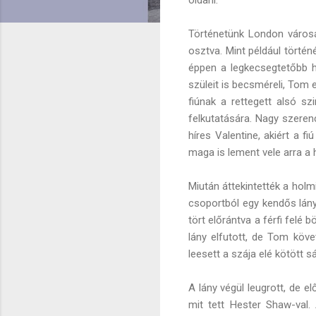
Történetünk London városá
osztva. Mint például történ
éppen a legkecsegtetőbb he
szüleit is becsméreli, Tom 
fiúnak a rettegett alsó s
felkutatására. Nagy szeren
híres Valentine, akiért a f
maga is lement vele arra a h
Miután áttekintették a holmi
csoportból egy kendős lány
tört előrántva a férfi felé 
lány elfutott, de Tom köve
leesett a szája elé kötött sá
A lány végül leugrott, de e
mit tett Hester Shaw-val. 