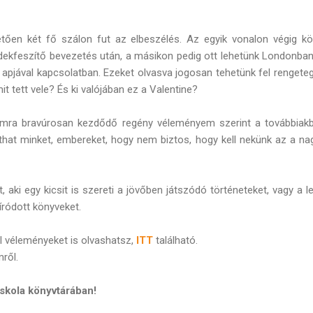
tően két fő szálon fut az elbeszélés. Az egyik vonalon végig köv
ekfeszítő bevezetés után, a másikon pedig ott lehetünk Londonban,
 apjával kapcsolatban. Ezeket olvasva jogosan tehetünk fel rengeteg 
t tett vele? És ki valójában ez a Valentine?
mra bravúrosan kezdődő regény véleményem szerint a továbbiakba
íthat minket, embereket, hogy nem biztos, hogy kell nekünk az a na
 aki egy kicsit is szereti a jövőben játszódó történeteket, vagy a l
íródott könyveket.
ol véleményeket is olvashatsz,
ITT
található.
mről.
iskola könyvtárában!