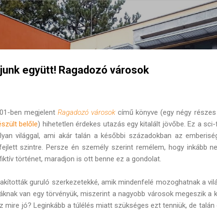
Ugrás a fő tartalomra
ljunk együtt! Ragadozó városok
2001-ben megjelent
Ragadozó városok
című könyve (egy négy részes 
észült belőle
) hihetetlen érdekes utazás egy kitalált jövőbe. Ez a sci-f
yan világgal, ami akár talán a későbbi századokban az emberiség
 fejlett szintre. Persze én személy szerint remélem, hogy inkább 
iktív történet, maradjon is ott benne ez a gondolat.
akították guruló szerkezetekké, amik mindenfelé mozoghatnak a vi
knak van egy törvényük, miszerint a nagyobb városok megeszik a ki
z mire jó? Leginkább a túlélés miatt szükséges ezt tenniük, de talá