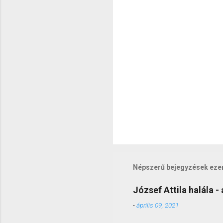
z
é
s
e
k
Népszerű bejegyzések eze
József Attila halála - 
-
április 09, 2021