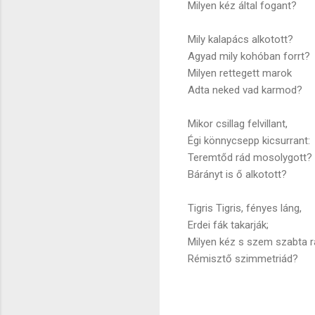
Milyen kéz által fogant?
Mily kalapács alkotott?
Agyad mily kohóban forrt?
Milyen rettegett marok
Adta neked vad karmod?
Mikor csillag felvillant,
Égi könnycsepp kicsurrant:
Teremtőd rád mosolygott?
Bárányt is ő alkotott?
Tigris Tigris, fényes láng,
Erdei fák takarják;
Milyen kéz s szem szabta r
Rémisztő szimmetriád?