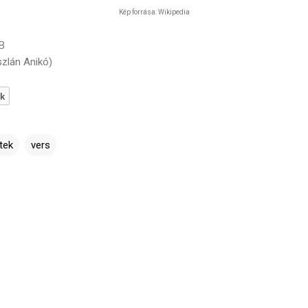
Kép forrása: Wikipedia
.B
szlán Anikó)
ik
tek
vers