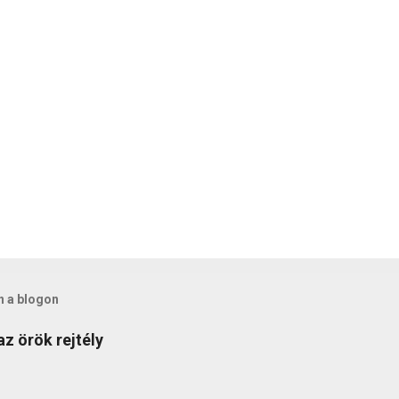
n a blogon
az örök rejtély