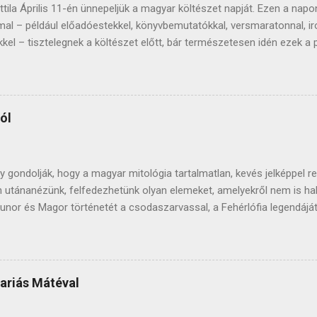
tila Április 11-én ünnepeljük a magyar költészet napját. Ezen a na
al – például előadóestekkel, könyvbemutatókkal, versmaratonnal, ir
kel – tisztelegnek a költészet előtt, bár természetesen idén ezek a
ek. A költészet napja 1965-től esik erre a napra, József Attila szüle
odalom egyik legnagyobb alakja, műveit nagyon sokan ismerik, tanítjá
lában, nem találni Magyarországon olyan embert, aki legalább egy v
erseit megzenésítik, színészóriások szavalják. Gazdag életműve a 
ól
a a művészeket és átlagembereket is. Ismerjük rövid életének fontosa
s gyermekkorát, sanyarú sorsát, személyiségének összetettségét, k
t, és tudjuk, hogy 32 éves korában, 1937. december 3-án hunyt el, Ba
 gondolják, hogy a magyar mitológia tartalmatlan, kevés jelképpel ren
n utánanézünk, felfedezhetünk olyan elemeket, amelyekről nem is ha
unor és Magor történetét a csodaszarvassal, a Fehérlófia legendájá
mot, amely fontos szerepet játszott a honfoglalásnál mindenki jól 
gurák alkotják az ősmagyar hitvilágot. Az ősmagyar vallás a keresztén
itvilágot foglalja magába. A mítoszokat formáló különböző alakok k
 mumusok és természetfeletti erőkkel rendelkező varázslók is. Az 
kariás Mátéval
 volt jellemző, tehát vallásuk nem az egyistenhit eszméit követte. 
 sok mindent átvett a hun, az avar és a kun (kipcsák) hitvilág eleme