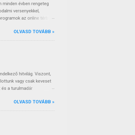
pon minden évben rengeteg
odalmi versenyekkel,
 programok az online térbe
tésnapjára. József Attila a
OLVASD TOVÁBB »
k általános iskolában,
erssorát, gondolatát ne
mai napig számtalan módon
bb pontjait, mozzanatait,
ülönlegességét, pszichés
latonszárszón, elg...
delkező hitvilág. Viszont,
llottunk vagy csak keveset
t és a turulmadár
ismeri. Azonban nem csak
OLVASD TOVÁBB »
ység felvétele előtti
özött sokszor előfordulnak
ősmagyar népre leginkább a
Kutatók szerint a magyar
iből, de a sámánizmus a