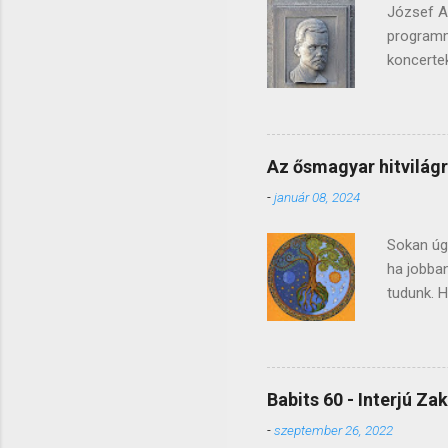
József At
programm
koncertek
helyeződn
magyar ir
középisko
tudná. V
Az ősmagyar hitvilágr
inspirálj
-
január 08, 2024
fájdalma
problémái
Sokan úgy
ha jobba
tudunk. H
szimbólu
ezek a fi
magyar h
sámánok,
Babits 60 - Interjú Za
pogányság
-
szeptember 26, 2022
mitológia