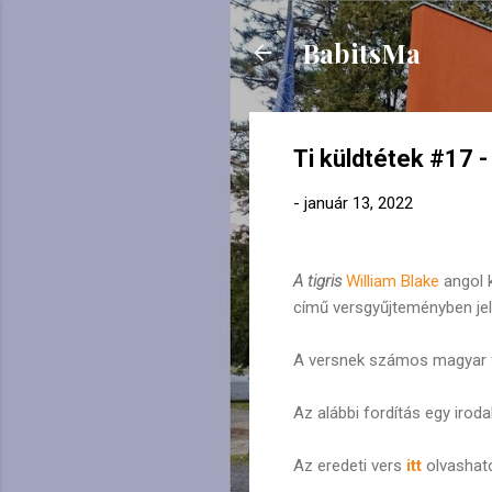
BabitsMa
Ti küldtétek #17 - 
-
január 13, 2022
A tigris
William Blake
angol k
című versgyűjteményben jel
A versnek számos magyar fo
Az alábbi fordítás egy irod
Az eredeti vers
itt
olvashat