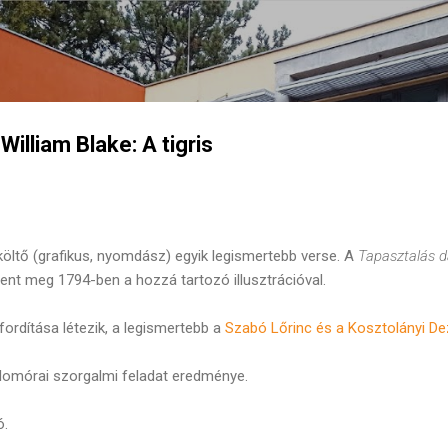
Ugrás a fő tartalomra
William Blake: A tigris
öltő (grafikus, nyomdász) egyik legismertebb verse. A
Tapasztalás d
ent meg 1794-ben a hozzá tartozó illusztrációval.
rdítása létezik, a legismertebb a
Szabó Lőrinc és a Kosztolányi De
alomórai szorgalmi feladat eredménye.
ó.