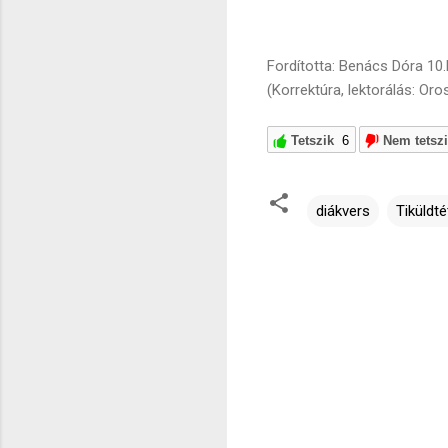
Fordította: Benács Dóra 10
(Korrektúra, lektorálás: Oro
Tetszik
6
Nem tetsz
diákvers
Tiküldté
M
e
g
j
e
g
y