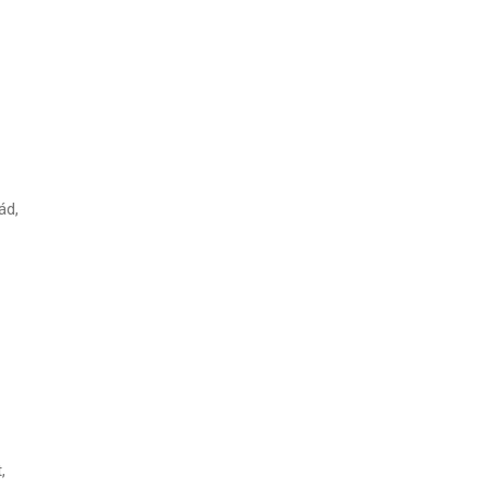
ád,
,