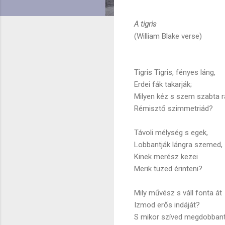
A tigris
(William Blake verse)
Tigris Tigris, fényes láng,
Erdei fák takarják;
Milyen kéz s szem szabta r
Rémisztő szimmetriád?
Távoli mélység s egek,
Lobbantják lángra szemed,
Kinek merész kezei
Merik tüzed érinteni?
Mily művész s váll fonta át
Izmod erős indáját?
S mikor szíved megdobbant